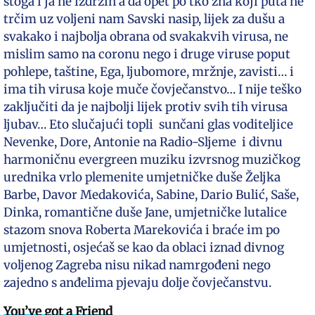
stoga i ja ne izdržih a da opet po tko zna koji puta ne
trčim uz voljeni nam Savski nasip, lijek za dušu a
svakako i najbolja obrana od svakakvih virusa, ne
mislim samo na coronu nego i druge viruse poput
pohlepe, taštine, Ega, ljubomore, mržnje, zavisti… i
ima tih virusa koje muče čovječanstvo… I nije teško
zaključiti da je najbolji lijek protiv svih tih virusa
ljubav… Eto slučajući topli sunčani glas voditeljice
Nevenke, Dore, Antonie na Radio-Sljeme i divnu
harmoničnu evergreen muziku izvrsnog muzičkog
urednika vrlo plemenite umjetničke duše Željka
Barbe, Davor Medakovića, Sabine, Dario Bulić, Saše,
Dinka, romantične duše Jane, umjetničke lutalice
stazom snova Roberta Marekovića i braće im po
umjetnosti, osjećaš se kao da oblaci iznad divnog
voljenog Zagreba nisu nikad namrgođeni nego
zajedno s anđelima pjevaju dolje čovječanstvu.
You’ve got a Friend