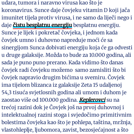
udara, tumora i naravno virusa kao što je
koronavirus. Sunce daje čovjeku vitamin D koji jača
imunitet tijela protiv virusa, i ne samo da liječi nego i
daje
čistu besplatnu energiju
besplatnu energiju.
Sunce je lijek i pokretač čovjeka, i jednom kada
čovjek umno i duhovno napreduje moći će sa
sinergijom Sunca dobivati energiju koja će ga odvesti
u druge galaksije. Možda to bude za 10.000 godina, ali
sada je puno puno prerano. Kada vidimo što danas
čovjek radi čovjeku možemo samo zamisliti što bi
čovjek napravio drugim bićima u svemiru. Čovjek
ima tijelom blizanca iz galaksije Zeta 15 udaljenoj
54,3 tisuća svjetlosnih godina ali umom i duhom je
zaostao više od 100.000 godina.
Keplerovci
su na
trećoj razini dok je Čovjek još na prvoj duhovnoj i
intelektualnoj razini stoga i svjedočimo primitivnim
bolestima čovjeka kao što je pohlepa, taština, mržnja,
vlastohleplje, ljubomora, zavist, bezosjećajnost a što