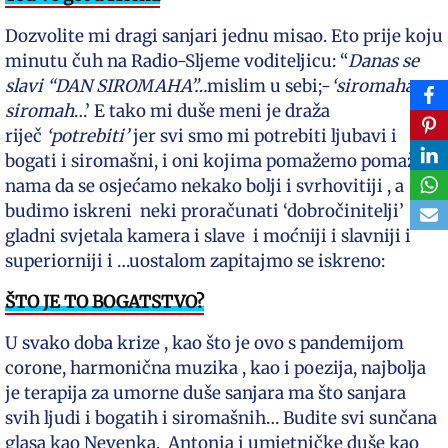
Dozvolite mi dragi sanjari jednu misao. Eto prije koju
minutu čuh na Radio-Sljeme voditeljicu: “
Danas se
slavi “DAN SIROMAHA”…
mislim u sebi;-
‘siromaha…
siromah
…’ E tako mi duše meni je draža
riječ
‘potrebiti’
jer svi smo mi potrebiti ljubavi i
bogati i siromašni, i oni kojima pomažemo pomažu
nama da se osjećamo nekako bolji i svrhovitiji , a
budimo iskreni neki proračunati ‘dobročinitelji’
gladni svjetala kamera i slave i moćniji i slavniji i
superiorniji i …uostalom zapitajmo se iskreno:
ŠTO JE TO BOGATSTVO?
U svako doba krize , kao što je ovo s pandemijom
corone, harmonična muzika , kao i poezija, najbolja
je terapija za umorne duše sanjara ma što sanjara
svih ljudi i bogatih i siromašnih… Budite svi sunčana
glasa kao Nevenka, Antonia i umjetničke duše kao