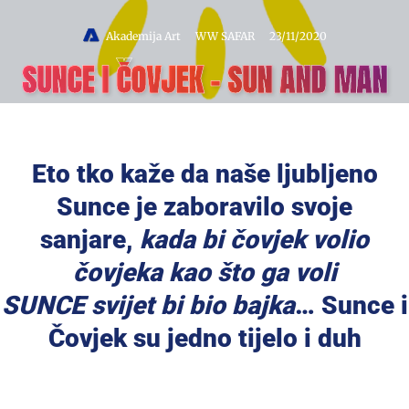
Akademija Art
WW SAFAR
23/11/2020
SUNCE I ČOVJEK – SUN AND MAN
Eto tko kaže da naše ljubljeno
Sunce je zaboravilo svoje
sanjare,
kada bi čovjek volio
čovjeka kao što ga voli
SUNCE svijet bi bio bajka
… Sunce i
Čovjek su jedno tijelo i duh