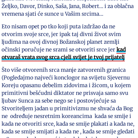
Željko, Davor, Dinko, Saša, Jana, Robert… i za oblačna
vremena sjati će sunce u Vašim srcima…
Eto nisam opet po tko koji puta izdržao da ne
otvorim svoje srce, jer ipak taj divni život svim
ljudima na ovoj divnoj Božanskoj planet zemlji
očinski poručuje ne srami se otvoriti srce jer
kad
otvaraš vrata svog srca cjeli svijet je tvoj prijatelj
Što više otvorenih srca manje zatvorenih granica
(Pogledajmo najveći konclogor na svijetu Sjevernu
Koreju opasanu debelim zidovima i žicom, u kojem
primitivni bešćudni diktator ne prisvaja samo svu
ljubav Sunca za sebe nego se i postovjećuje sa
Stvoriteljem jadan u primitivizmu ne shvaća da Bog
ne određuje nesretnim koreancima kada se smije i
kada ne otvoriti srce, kada se smije plakati a kada ne,
kada se smije smijati a kada ne , kada se smije gledati