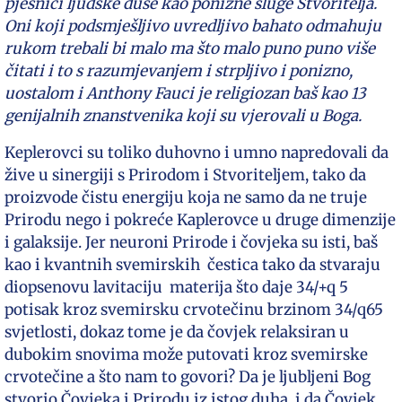
pjesnici ljudske duše kao ponizne sluge Stvoritelja.
Oni koji podsmješljivo uvredljivo bahato odmahuju
rukom trebali bi malo ma što malo puno puno više
čitati i to s razumjevanjem i strpljivo i ponizno,
uostalom i Anthony Fauci je religiozan baš kao 13
genijalnih znanstvenika koji su vjerovali u Boga.
Keplerovci su toliko duhovno i umno napredovali da
žive u sinergiji s Prirodom i Stvoriteljem, tako da
proizvode čistu energiju koja ne samo da ne truje
Prirodu nego i pokreće Kaplerovce u druge dimenzije
i galaksije. Jer neuroni Prirode i čovjeka su isti, baš
kao i kvantnih svemirskih čestica tako da stvaraju
diopsenovu lavitaciju materija što daje 34/+q 5
potisak kroz svemirsku crvotečinu brzinom 34/q65
svjetlosti, dokaz tome je da čovjek relaksiran u
dubokim snovima može putovati kroz svemirske
crvotečine a što nam to govori? Da je ljubljeni Bog
stvorio Čovjeka i Prirodu iz istog duha, i da Čovjek