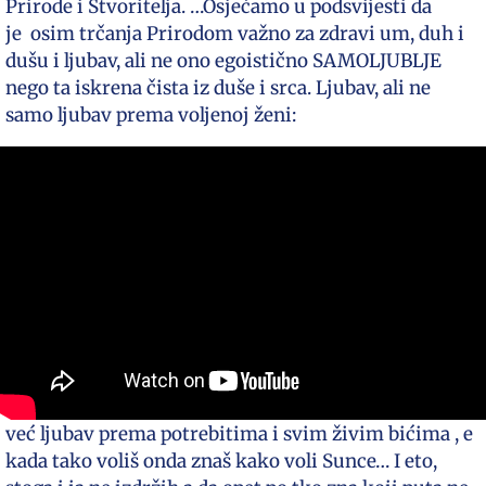
Prirode i Stvoritelja. …Osjećamo u podsvijesti da
je osim trčanja Prirodom važno za zdravi um, duh i
dušu i ljubav, ali ne ono egoistično SAMOLJUBLJE
nego ta iskrena čista iz duše i srca. Ljubav, ali ne
samo ljubav prema voljenoj ženi:
već ljubav prema potrebitima i svim živim bićima , e
kada tako voliš onda znaš kako voli Sunce… I eto,