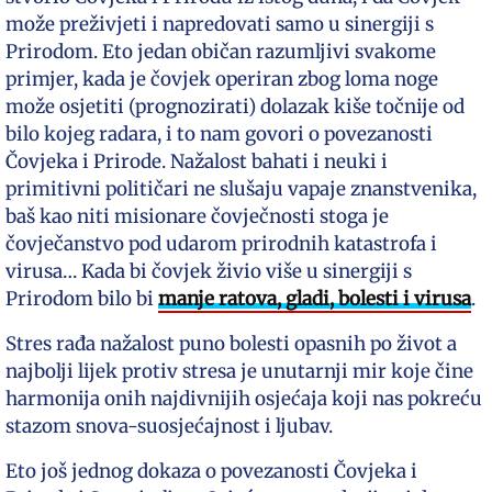
može preživjeti i napredovati samo u sinergiji s
Prirodom. Eto jedan običan razumljivi svakome
primjer, kada je čovjek operiran zbog loma noge
može osjetiti (prognozirati) dolazak kiše točnije od
bilo kojeg radara, i to nam govori o povezanosti
Čovjeka i Prirode. Nažalost bahati i neuki i
primitivni političari ne slušaju vapaje znanstvenika,
baš kao niti misionare čovječnosti stoga je
čovječanstvo pod udarom prirodnih katastrofa i
virusa… Kada bi čovjek živio više u sinergiji s
Prirodom bilo bi
manje ratova, gladi, bolesti i virusa
.
Stres rađa nažalost puno bolesti opasnih po život a
najbolji lijek protiv stresa je unutarnji mir koje čine
harmonija onih najdivnijih osjećaja koji nas pokreću
stazom snova-suosjećajnost i ljubav.
Eto još jednog dokaza o povezanosti Čovjeka i