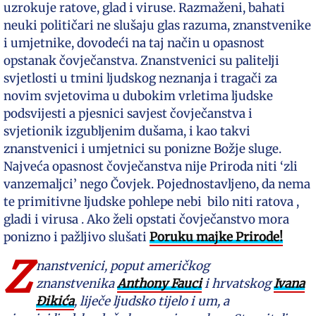
uzrokuje ratove, glad i viruse. Razmaženi, bahati
neuki političari ne slušaju glas razuma, znanstvenike
i umjetnike, dovodeći na taj način u opasnost
opstanak čovječanstva. Znanstvenici su palitelji
svjetlosti u tmini ljudskog neznanja i tragači za
novim svjetovima u dubokim vrletima ljudske
podsvijesti a pjesnici savjest čovječanstva i
svjetionik izgubljenim dušama, i kao takvi
znanstvenici i umjetnici su ponizne Božje sluge.
Najveća opasnost čovječanstva nije Priroda niti ‘zli
vanzemaljci’ nego Čovjek. Pojednostavljeno, da nema
te primitivne ljudske pohlepe nebi bilo niti ratova ,
gladi i virusa . Ako želi opstati čovječanstvo mora
ponizno i pažljivo slušati
Poruku majke Prirode!
Z
nanstvenici, poput američkog
znanstvenika
Anthony Fauci
i hrvatskog
Ivana
Đikića
, liječe ljudsko tijelo i um, a