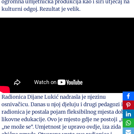
ogromna umjetnička produkcija kao i širi utjecaj na
kulturni odgoj. Rezultat je velik.
Radionica Dijane Lukić nadrasla je njezinu
osnivačicu. Danas u njoj djeluju i drugi pedagozi i
radionica je postala pojam fleksibilnog mjesta dobre
likovne edukacije. Ovo je mjesto gdje ne postoji „ne“ i
„ne može se“. Umjetnost je upravo ovdje, iza zida