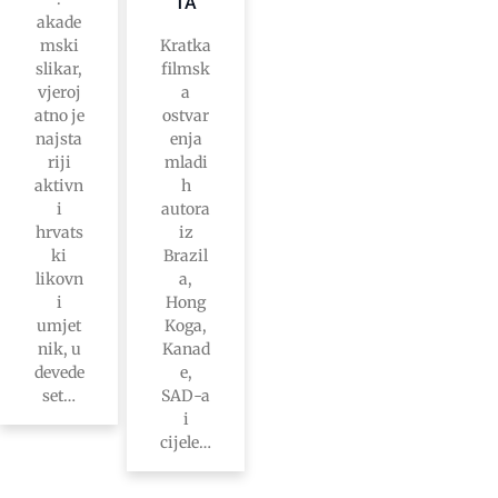
TA
akade
mski
Kratka
slikar,
filmsk
vjeroj
a
atno je
ostvar
najsta
enja
riji
mladi
aktivn
h
i
autora
hrvats
iz
ki
Brazil
likovn
a,
i
Hong
umjet
Koga,
nik, u
Kanad
devede
e,
set…
SAD-a
i
cijele…