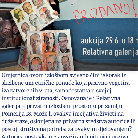
Umjetnica ovom izložbom svjesno čini iskorak iz
službene umjetničke ponude koja pasivno vegetira
iza zatvorenih vrata, samodostatna u svojoj
institucionaliziranosti. Osnovana je i Relativna
galerija – privatni izložbeni prostor u prizemlju
Pomerija 18. Može li ovakva inicijativa živjeti na
duže staze, oslonjena na privatna sredstva autorice ili
postoji društvena potreba za ovakvim djelovanjem?
Autorica postavlja niz angažiranih pitanja i poziva