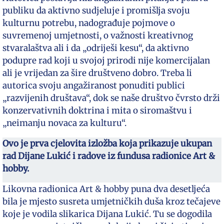
publiku da aktivno sudjeluje i promišlja svoju
kulturnu potrebu, nadograđuje pojmove o
suvremenoj umjetnosti, o važnosti kreativnog
stvaralaštva ali i da „odriješi kesu“, da aktivno
podupre rad koji u svojoj prirodi nije komercijalan
ali je vrijedan za šire društveno dobro. Treba li
autorica svoju angažiranost ponuditi publici
„razvijenih društava“, dok se naše društvo čvrsto drži
konzervativnih doktrina i mita o siromaštvu i
„neimanju novaca za kulturu“.
Ovo je prva cjelovita izložba koja prikazuje ukupan
rad Dijane Lukić i radove iz fundusa radionice Art &
hobby.
Likovna radionica Art & hobby puna dva desetljeća
bila je mjesto susreta umjetničkih duša kroz tečajeve
koje je vodila slikarica Dijana Lukić. Tu se dogodila