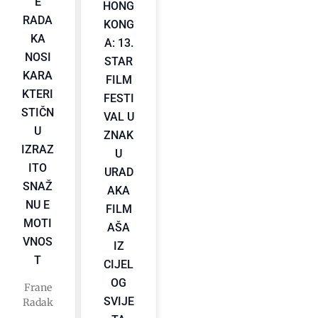
E
HONG
RADA
KONG
KA
A: 13.
NOSI
STAR
KARA
FILM
KTERI
FESTI
STIČN
VAL U
U
ZNAK
IZRAZ
U
ITO
URAD
SNAŽ
AKA
NU E
FILM
MOTI
AŠA
VNOS
IZ
T
CIJEL
OG
Frane
SVIJE
Radak
.