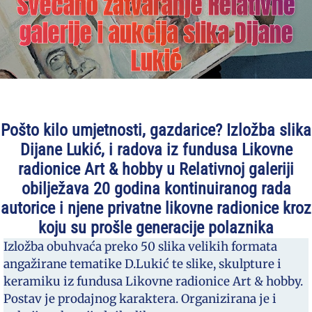
Svečano zatvaranje Relativne
galerije i aukcija slika Dijane
Lukić
Pošto kilo umjetnosti, gazdarice? Izložba slika
Dijane Lukić, i radova iz fundusa Likovne
radionice Art & hobby u Relativnoj galeriji
obilježava 20 godina kontinuiranog rada
autorice i njene privatne likovne radionice kroz
koju su prošle generacije polaznika
Izložba obuhvaća preko 50 slika velikih formata
angažirane tematike D.Lukić te slike, skulpture i
keramiku iz fundusa Likovne radionice Art & hobby.
Postav je prodajnog karaktera. Organizirana je i