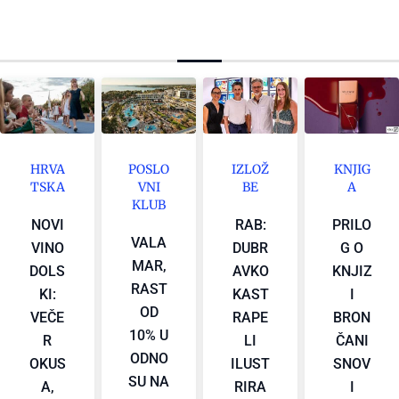
HRVA
POSLO
IZLOŽ
KNJIG
TSKA
VNI
BE
A
KLUB
NOVI
RAB:
PRILO
VALA
VINO
DUBR
G O
MAR,
DOLS
AVKO
KNJIZ
RAST
KI:
KAST
I
OD
VEČE
RAPE
BRON
10% U
R
LI
ČANI
ODNO
OKUS
ILUST
SNOV
SU NA
A,
RIRA
I