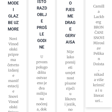
ISTO
MODE
O
Camill
RAZD
I
PJES
a
OBLJ
GLAZ
ME
Lackb
E
erg
BE UZ
DRAG
BRON
PROŠ
MORE
E
ČANI
LE
GERV
SNOVI
Novi
GODI
AISA
Mirosl
Vinod
NE
av
olski
Nije
Pelika
pripre
U
lako
n
ma
prvom
prenij
Doista
četvrto
polugo
eti
,
izdanj
dištu
umjet
nikad
e
ostvar
nost
a više
manif
eno je
pisane
krimić
estacij
dva
riječi
a i u
e
miliju
u
literat
Snovi
na
likovn
uri…
Vinod
noćenj
i jezik,
olski
a, dok
no