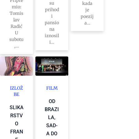
Pripre
su
kada
mio:
prihod
je
Tomis
i
poezij
lav
pansio
a…
Radić
na
U
iznosil
subotu
i…
,…
IZLOŽ
FILM
BE
OD
SLIKA
BRAZI
RSTV
LA,
O
SAD-
FRAN
A DO