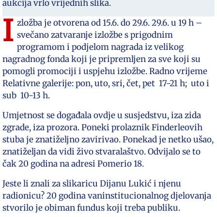
aukcija vrlo vrijednih slika.
I
zložba je otvorena od 15.6. do 29.6. 29.6. u 19 h –
svečano zatvaranje izložbe s prigodnim
programom i podjelom nagrada iz velikog
nagradnog fonda koji je pripremljen za sve koji su
pomogli promociji i uspjehu izložbe. Radno vrijeme
Relativne galerije: pon, uto, sri, čet, pet 17-21 h; uto i
sub 10-13 h.
Umjetnost se događala ovdje u susjedstvu, iza zida
zgrade, iza prozora. Poneki prolaznik Finderleovih
stuba je znatiželjno zavirivao. Ponekad je netko ušao,
znatiželjan da vidi živo stvaralaštvo. Odvijalo se to
čak 20 godina na adresi Pomerio 18.
Jeste li znali za slikaricu Dijanu Lukić i njenu
radionicu? 20 godina vaninstitucionalnog djelovanja
stvorilo je obiman fundus koji treba publiku.