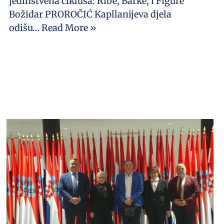
jedinstvena ciklusa: Ribe, Barke, i Figure
Božidar PROROČIĆ Kapllanijeva djela
odišu…
Read More »