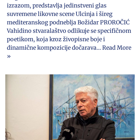
izrazom, predstavlja jedinstveni glas
suvremene likovne scene Ulcinja i šireg
mediteranskog podneblja Božidar PROROČIĆ
Vahidino stvaralaštvo odlikuje se specifičnom
poetikom, koja kroz živopisne boje i
dinamične kompozicije dočarava…
Read More
»