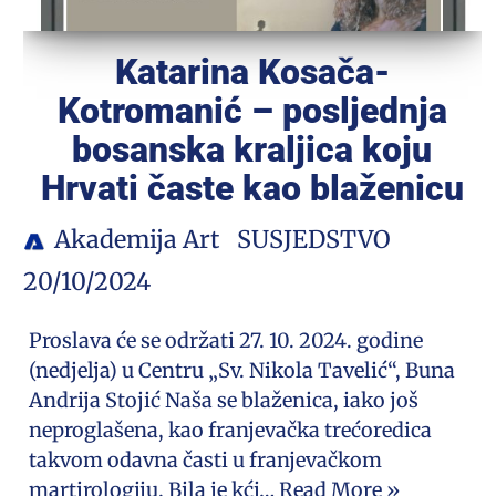
Katarina Kosača-
Kotromanić – posljednja
bosanska kraljica koju
Hrvati časte kao blaženicu
Akademija Art
SUSJEDSTVO
20/10/2024
Proslava će se održati 27. 10. 2024. godine
(nedjelja) u Centru „Sv. Nikola Tavelić“, Buna
Andrija Stojić Naša se blaženica, iako još
neproglašena, kao franjevačka trećoredica
takvom odavna časti u franjevačkom
martirologiju. Bila je kći…
Read More »