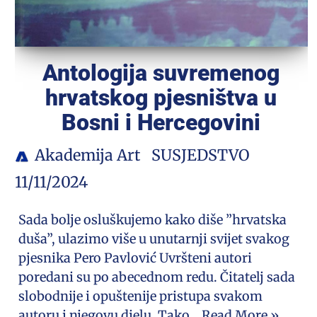
Antologija suvremenog
hrvatskog pjesništva u
Bosni i Hercegovini
Akademija Art
SUSJEDSTVO
11/11/2024
Sada bolje osluškujemo kako diše ”hrvatska
duša”, ulazimo više u unutarnji svijet svakog
pjesnika Pero Pavlović Uvršteni autori
poredani su po abecednom redu. Čitatelj sada
slobodnije i opuštenije pristupa svakom
autoru i njegovu djelu. Tako…
Read More »