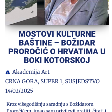
MOSTOVI KULTURNE
BAŠTINE – BOŽIDAR
PROROČIĆ O HRVATIMA U
BOKI KOTORSKOJ
Akademija Art
CRNA GORA
,
SUPER 1
,
SUSJEDSTVO
14/02/2025
Kroz višegodišnju saradnju s Božidarom
Proročićem, imao sam privilegij pratiti, čitati i