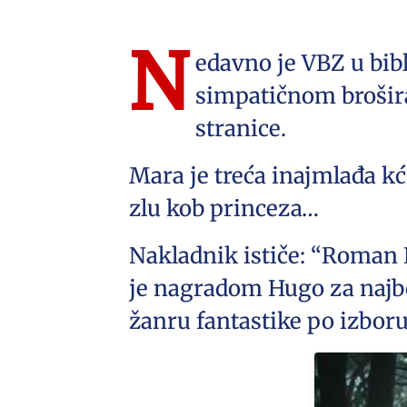
N
edavno je VBZ u bib
simpatičnom brošira
stranice.
Mara je treća inajmlađa kć
zlu kob princeza…
Nakladnik ističe: “Roman 
je nagradom Hugo za najb
žanru fantastike po izbor