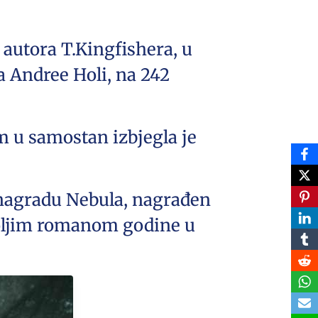
 autora T.Kingfishera, u
 Andree Holi, na 242
m u samostan izbjegla je
 nagradu Nebula, nagrađen
boljim romanom godine u