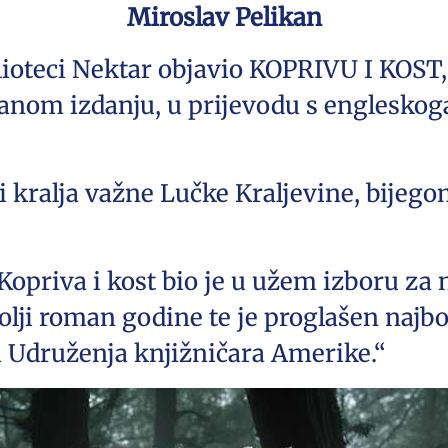
Miroslav Pelikan
lioteci Nektar objavio KOPRIVU I KOST,
nom izdanju, u prijevodu s engleskoga
i kralja važne Lučke Kraljevine, bijego
Kopriva i kost bio je u užem izboru za
olji roman godine te je proglašen naj
u Udruženja knjižničara Amerike.“