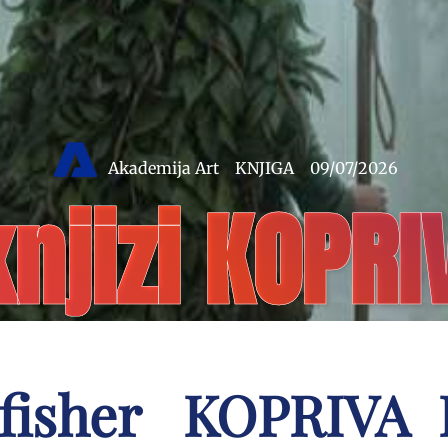
Akademija Art
KNJIGA
09/07/2026
knjizi KOPR
gfisher KOPRIVA