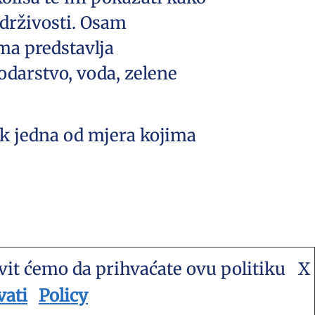
održivosti. Osam
ma predstavlja
odarstvo, voda, zelene
ek jedna od mjera kojima
avit ćemo da prihvaćate ovu politiku
X
 stranica za umjetnost i sve druge
vati
Policy