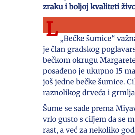
zraku i boljoj kvaliteti ži
L
„Bečke šumice“ važna 
je član gradskog poglavar
bečkom okrugu Margareten
posađeno je ukupno 15 mali
još jedne bečke šumice. C
raznolikog drveća i grmlj
Šume se sade prema Miyawa
vrlo gusto s ciljem da se 
rast, a već za nekoliko go