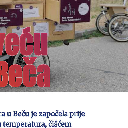
veću
 Beča
 u Beču je započela prije
u temperatura, čišćem