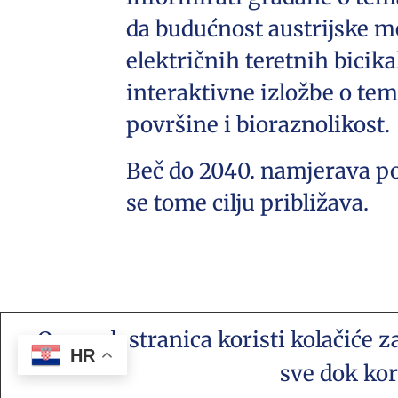
da budućnost austrijske m
električnih teretnih bicik
interaktivne izložbe o te
površine i bioraznolikost.
Beč do 2040. namjerava pos
se tome cilju približava.
Ova web stranica koristi kolačiće z
Kontakt e-mail: akademija.art@gmail
HR
sve dok kor
vijesti te platforma suradnje © Copy