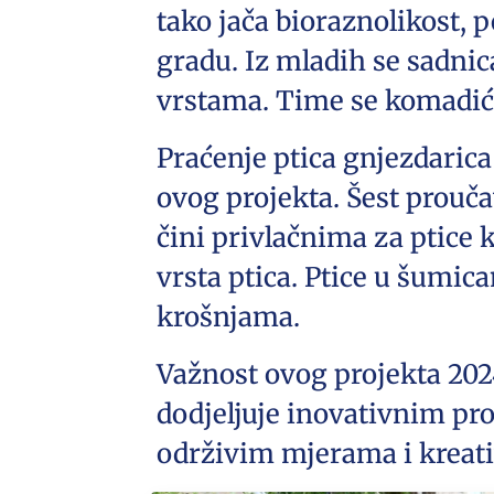
tako jača bioraznolikost, 
gradu. Iz mladih se sadni
vrstama. Time se komadić 
Praćenje ptica gnjezdarica
ovog projekta. Šest prouč
čini privlačnima za ptice 
vrsta ptica. Ptice u šumic
krošnjama.
Važnost ovog projekta 2024
dodjeljuje inovativnim pr
održivim mjerama i kreat