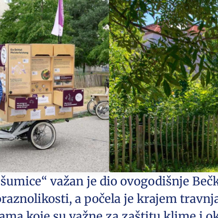
 šumice“ važan je dio ovogodišnje Bečk
raznolikosti, a počela je krajem travnja. 
ama koje su važne za zaštitu klime i ok