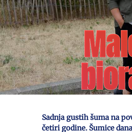
Mal
bior
Sadnja gustih šuma na pov
četiri godine. Šumice dan