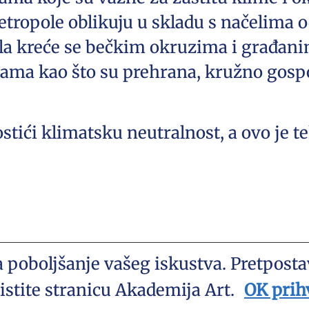
etropole oblikuju u skladu s načelima 
ala kreće se bečkim okruzima i građani
mama kao što su prehrana, kružno gosp
tići klimatsku neutralnost, a ovo je t
a poboljšanje vašeg iskustva. Pretpost
.com • Akademija Art Zagreb • Hrvatska
istite stranicu Akademija Art.
OK prih
right 2005 © All rights reserved