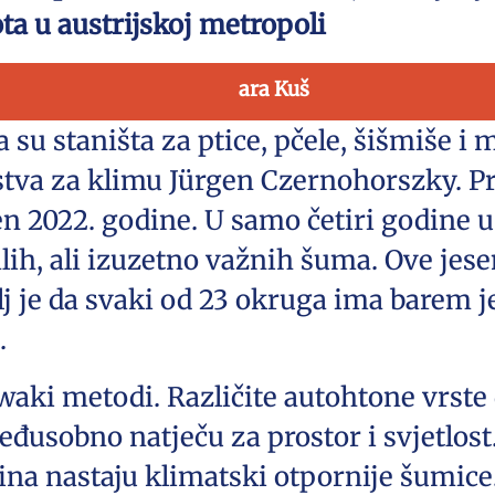
vota u austrijskoj metropoli
ara Kuš
su staništa za ptice, pčele, šišmiše i
stva za klimu Jürgen Czernohorszky. P
 2022. godine. U samo četiri godine u
h, ali izuzetno važnih šuma. Ove jesen
ilj je da svaki od 23 okruga ima barem
a.
ki metodi. Različite autohtone vrste 
međusobno natječu za prostor i svjetlos
dina nastaju klimatski otpornije šumic