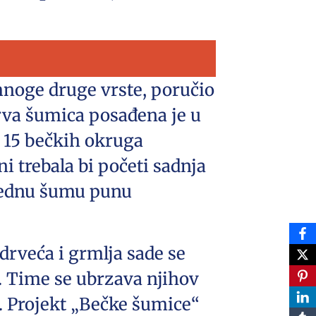
 mnoge druge vrste, poručio
rva šumica posađena je u
 15 bečkih okruga
i trebala bi početi sadnja
 jednu šumu punu
drveća i grmlja sade se
t. Time se ubrzava njihov
e. Projekt „Bečke šumice“