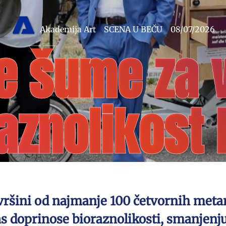
Akademija Art
SCENA U BEČU
08/07/2026
e šume za 
aznolikost
ršini od najmanje 100 četvornih metara
as doprinose bioraznolikosti, smanjenj