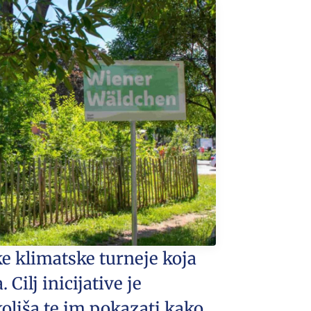
e klimatske turneje koja
Cilj inicijative je
oliša te im pokazati kako