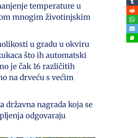
smanjenje temperature u
u dom mnogim životinjskim
nolikosti u gradu u okviru
kukaca što ih automatski
o je čak 16 različitih
bno na drveću s većim
ka državna nagrada koja se
opljenja odgovaraju