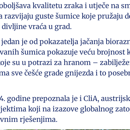
poboljšava kvalitetu zraka i utječe na 
ca razvijaju guste šumice koje pružaj
divljine vraća u grad.
 jedan je od pokazatelja jačanja bioraz
avanih šumica pokazuje veću brojnost 
koje su u potrazi za hranom – zabilježen
ama sve češće grade gnijezda i to pose
. godine prepoznala je i CliA, austrijs
ojektima koji na izazove globalnog zat
ivnim rješenjima.