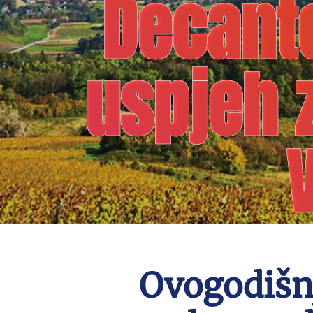
Decante
uspjeh z
Ovogodišnj