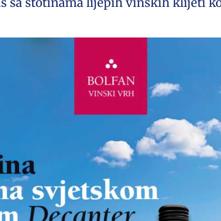
š sa stotinama lijepih vinskih klijeti 