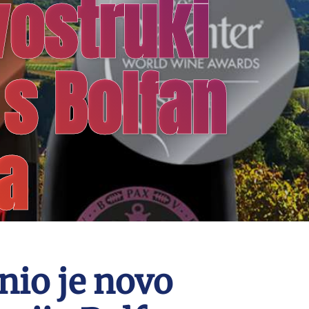
vostruki
 s Bolfan
a
nio je novo