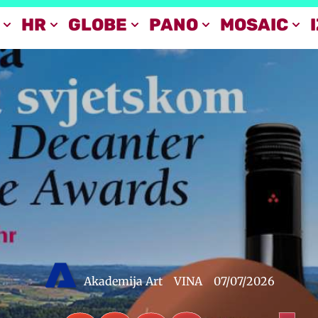
HR
GLOBE
PANO
MOSAIC
Akademija Art
VINA
07/07/2026