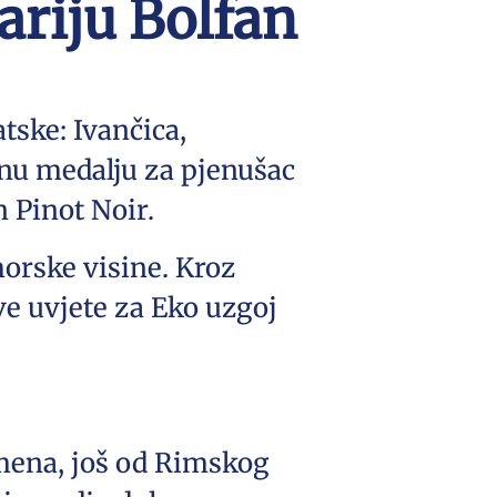
riju Bolfan
tske: Ivančica,
rnu medalju za pjenušac
 Pinot Noir.
orske visine. Kroz
ave uvjete za Eko uzgoj
remena, još od Rimskog