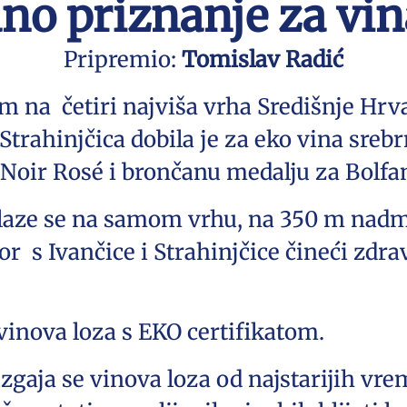
o priznanje za vina
Pripremio:
Tomislav Radić
m na četiri najviša vrha Središnje Hrva
Strahinjčica dobila je za eko vina sreb
 Noir Rosé i brončanu medalju za Bolfan
alaze se na samom vrhu, na 350 m nadm
or s Ivančice i Strahinjčice čineći zdr
vinova loza s EKO certifikatom.
 uzgaja se vinova loza od najstarijih v