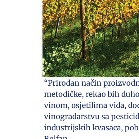
“Prirodan način proizvodnj
metodičke, rekao bih duh
vinom, osjetilima vida, do
vinogradarstvu sa pesti
industrijskih kvasaca, po
Bolfan