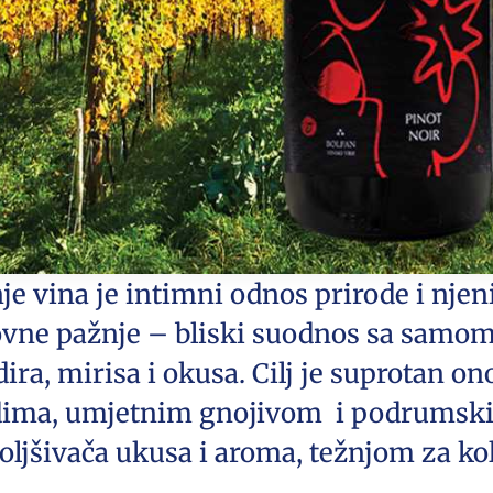
e vina je intimni odnos prirode i njeni
ovne pažnje – bliski suodnos sa samom
dira, mirisa i okusa. Cilj je suprotan 
cidima, umjetnim gnojivom i podrumsk
boljšivača ukusa i aroma, težnjom za k