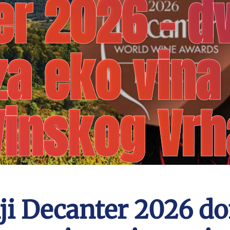
r 2026 – d
a eko vina
Vinskog Vrh
i Decanter 2026 do