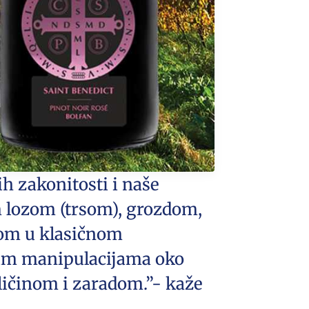
h zakonitosti i naše
 lozom (trsom), grozdom,
onom u klasičnom
im manipulacijama oko
oličinom i zaradom.”- kaže