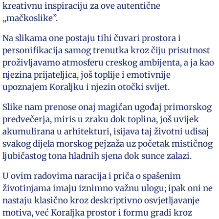
kreativnu inspiraciju za ove autentične
„mačkoslike”.
Na slikama one postaju tihi čuvari prostora i
personifikacija samog trenutka kroz čiju prisutnost
proživljavamo atmosferu creskog ambijenta, a ja kao
njezina prijateljica, još toplije i emotivnije
upoznajem Koraljku i njezin otočki svijet.
Slike nam prenose onaj magičan ugođaj primorskog
predvečerja, miris u zraku dok toplina, još uvijek
akumulirana u arhitekturi, isijava taj životni udisaj
svakog dijela morskog pejzaža uz početak mističnog
ljubičastog tona hladnih sjena dok sunce zalazi.
U ovim radovima naracija i priča o spašenim
životinjama imaju iznimno važnu ulogu; ipak oni ne
nastaju klasično kroz deskriptivno osvjetljavanje
motiva, već Koraljka prostor i formu gradi kroz