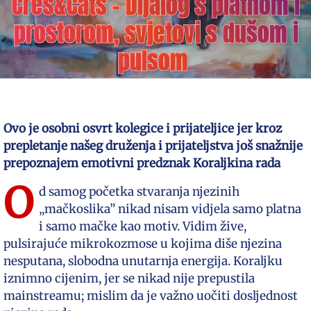
Cres&Cats – Dijalog s platnom i
prostorom, svjetovi s dušom i
pulsom
Ovo je osobni osvrt kolegice i prijateljice jer kroz
prepletanje našeg druženja i prijateljstva još snažnije
prepoznajem emotivni predznak Koraljkina rada
O
d samog početka stvaranja njezinih
„mačkoslika” nikad nisam vidjela samo platna
i samo mačke kao motiv. Vidim žive,
pulsirajuće mikrokozmose u kojima diše njezina
nesputana, slobodna unutarnja energija. Koraljku
iznimno cijenim, jer se nikad nije prepustila
mainstreamu; mislim da je važno uočiti dosljednost