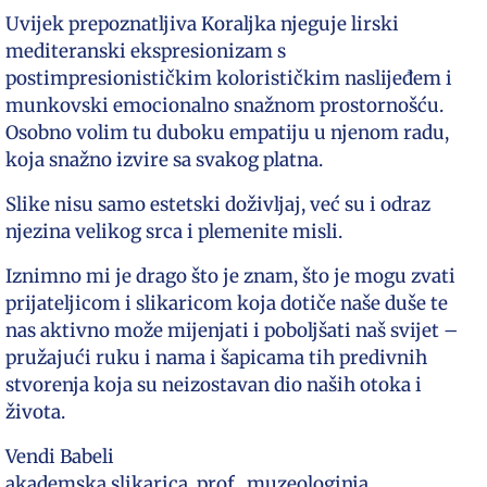
Uvijek prepoznatljiva Koraljka njeguje lirski
mediteranski ekspresionizam s
postimpresionističkim kolorističkim naslijeđem i
munkovski emocionalno snažnom prostornošću.
Osobno volim tu duboku empatiju u njenom radu,
koja snažno izvire sa svakog platna.
Slike nisu samo estetski doživljaj, već su i odraz
njezina velikog srca i plemenite misli.
Iznimno mi je drago što je znam, što je mogu zvati
prijateljicom i slikaricom koja dotiče naše duše te
nas aktivno može mijenjati i poboljšati naš svijet –
pružajući ruku i nama i šapicama tih predivnih
stvorenja koja su neizostavan dio naših otoka i
života.
Vendi Babeli
akademska slikarica, prof., muzeologinja