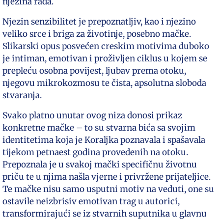
njezina rada.
Njezin senzibilitet je prepoznatljiv, kao i njezino
veliko srce i briga za životinje, posebno mačke.
Slikarski opus posvećen creskim motivima duboko
je intiman, emotivan i proživljen ciklus u kojem se
prepleću osobna povijest, ljubav prema otoku,
njegovu mikrokozmosu te čista, apsolutna sloboda
stvaranja.
Svako platno unutar ovog niza donosi prikaz
konkretne mačke – to su stvarna bića sa svojim
identitetima koja je Koraljka poznavala i spašavala
tijekom petnaest godina provedenih na otoku.
Prepoznala je u svakoj mački specifičnu životnu
priču te u njima našla vjerne i privržene prijateljice.
Te mačke nisu samo usputni motiv na veduti, one su
ostavile neizbrisiv emotivan trag u autorici,
transformirajući se iz stvarnih suputnika u glavnu