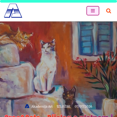
Skip
to
content
Akademija Art
IZLOŽBE
07/07/2026