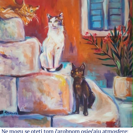
Ne mogu se oteti tom čarobnom osjećaju atmosfere;