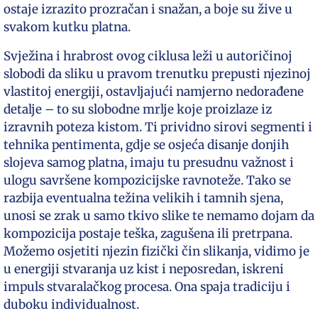
ostaje izrazito prozračan i snažan, a boje su žive u
svakom kutku platna.
Svježina i hrabrost ovog ciklusa leži u autoričinoj
slobodi da sliku u pravom trenutku prepusti njezinoj
vlastitoj energiji, ostavljajući namjerno nedorađene
detalje – to su slobodne mrlje koje proizlaze iz
izravnih poteza kistom. Ti prividno sirovi segmenti i
tehnika pentimenta, gdje se osjeća disanje donjih
slojeva samog platna, imaju tu presudnu važnost i
ulogu savršene kompozicijske ravnoteže. Tako se
razbija eventualna težina velikih i tamnih sjena,
unosi se zrak u samo tkivo slike te nemamo dojam da
kompozicija postaje teška, zagušena ili pretrpana.
Možemo osjetiti njezin fizički čin slikanja, vidimo je
u energiji stvaranja uz kist i neposredan, iskreni
impuls stvaralačkog procesa. Ona spaja tradiciju i
duboku individualnost.