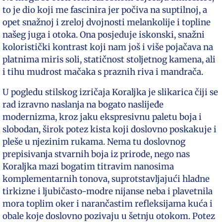
to je dio koji me fascinira jer počiva na suptilnoj, a
opet snažnoj i zreloj dvojnosti melankolije i topline
našeg juga i otoka. Ona posjeduje iskonski, snažni
koloristički kontrast koji nam još i više pojačava na
platnima miris soli, statičnost stoljetnog kamena, ali
i tihu mudrost mačaka s praznih riva i mandrača.
U pogledu stilskog izričaja Koraljka je slikarica čiji se
rad izravno naslanja na bogato naslijeđe
modernizma, kroz jaku ekspresivnu paletu boja i
slobodan, širok potez kista koji doslovno poskakuje i
pleše u njezinim rukama. Nema tu doslovnog
prepisivanja stvarnih boja iz prirode, nego nas
Koraljka mazi bogatim titravim nanosima
komplementarnih tonova, suprotstavljajući hladne
tirkizne i ljubičasto-modre nijanse neba i plavetnila
mora toplim oker i narančastim refleksijama kuća i
obale koje doslovno pozivaju u šetnju otokom. Potez