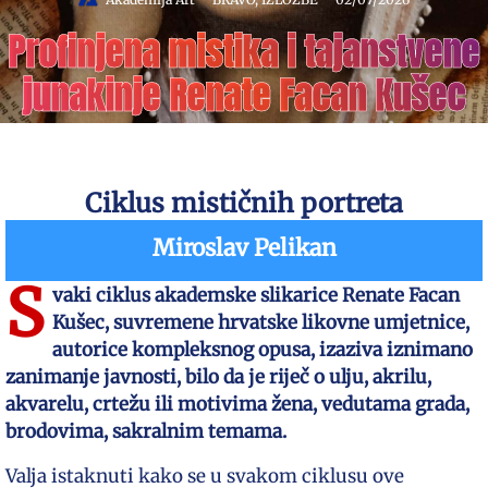
Profinjena mistika i tajanstvene
junakinje Renate Facan Kušec
Ciklus mističnih portreta
Miroslav Pelikan
S
vaki ciklus akademske slikarice Renate Facan
Kušec, suvremene hrvatske likovne umjetnice,
autorice kompleksnog opusa, izaziva iznimano
zanimanje javnosti, bilo da je riječ o ulju, akrilu,
akvarelu, crtežu ili motivima žena, vedutama grada,
brodovima, sakralnim temama.
Valja istaknuti kako se u svakom ciklusu ove