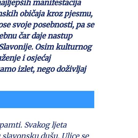
ajljepših manifestacija
nskih običaja kroz pjesmu,
nose svoje posebnosti, pa se
ebnu čar daje nastup
e Slavonije. Osim kulturnog
enje i osjećaj
mo izlet, nego doživljaj
pamti. Svakog ljeta
u slavonsku dušu. Ulice se