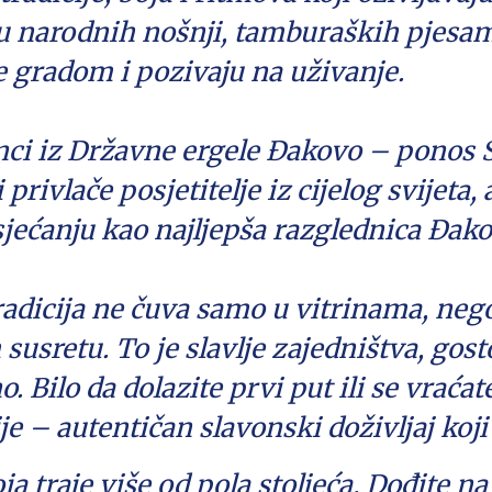
ku narodnih nošnji, tamburaških pjesam
e gradom i pozivaju na uživanje.
nci iz Državne ergele Đakovo – ponos S
privlače posjetitelje iz cijelog svijeta, 
sjećanju kao najljepša razglednica Đak
radicija ne čuva samo u vitrinama, nego
susretu. To je slavlje zajedništva, gos
o. Bilo da dolazite prvi put ili se vrać
 – autentičan slavonski doživljaj koji 
koja traje više od pola stoljeća. Dođite