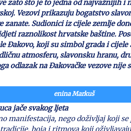
zato što je to jedna od najvažnijih i n
tskoj. Vezovi prikazuju bogatstvo slavo
e zanate. Sudionici iz cijele zemlje do
jeti raznolikost hrvatske baštine. Pos
le Đakovo, koji su simbol grada i cijel
dličnu atmosferu, slavonsku hranu, druž
ga odlazak na Đakovačke vezove nije sa
enina Markuš
uca jače svakog ljeta
 manifestacija, nego doživljaj koji se 
radicije, boja i ritmova koji oživljavaj