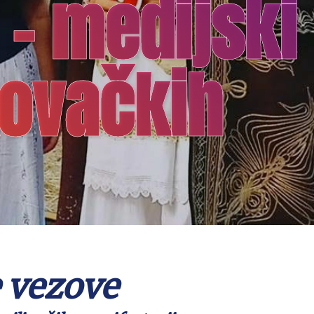
 – medijski
kovačkih
 vezove