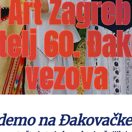
Art Zagreb
telj 60. Đa
vezova
idemo na Đakovačke