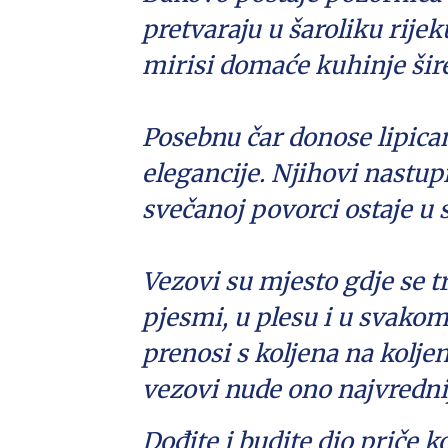
pretvaraju u šaroliku rije
mirisi domaće kuhinje šir
Posebnu čar donose lipica
elegancije. Njihovi nastupi 
svečanoj povorci ostaje u 
Vezovi su mjesto gdje se t
pjesmi, u plesu i u svakom 
prenosi s koljena na koljen
vezovi nude ono najvrednije
Dođite i budite dio priče 