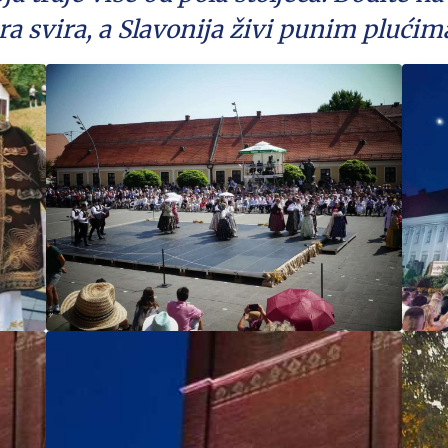
ra svira, a Slavonija živi punim plućim