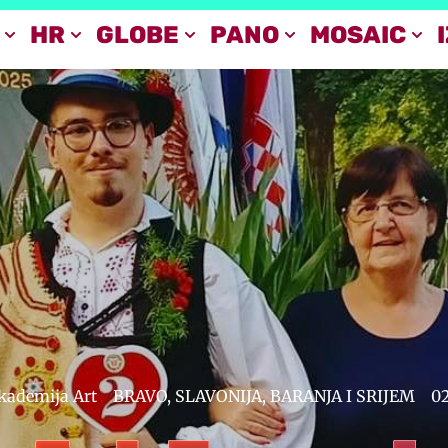
HR
GLOBE
PANO
MOSAIC
kademija Art
BRAVO
,
SLAVONIJA, BARANJA I SRIJEM
0