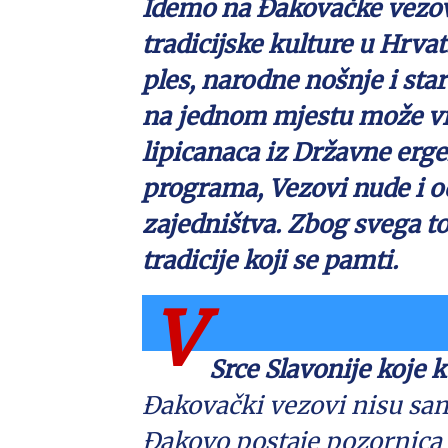
Idemo na Đakovačke vezove 
tradicijske kulture u Hrva
ples, narodne nošnje i star
na jednom mjestu može vid
lipicanaca iz Državne erge
programa, Vezovi nude i o
zajedništva. Zbog svega to
tradicije koji se pamti.
V
Srce Slavonije koje k
Đakovački vezovi nisu samo
Đakovo postaje pozornica t