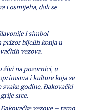
a i osmijeha, dok se
lavonije i simbol
a prizor bijelih konja u
ovačkih vezova.
 živi na pozornici, u
toprimstva i kulture koja se
ate svake godine, Đakovački
grije srce.
 na Đakovačke vezove – tamo