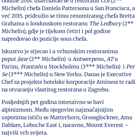
Godine 2014. usavršavao se u restoranu
COI
(2**
Michelin) chefa Daniela Pattersona u San Franciscu, a
već 2015. pridružio se timu renomiranog chefa Bretta
Grahama u londonskom restoranu
The Ledbury
(2**
Michelin), gdje je tijekom četiri i pol godine
napredovao do pozicije sous chefa.
Iskustvo je stjecao i u vrhunskim restoranima
poput
Jane
(2** Michelin) u Antwerpenu,
AT
u
Parizu,
Frantzén
u Stockholmu (3*** Michelin) i
Per
Se
(3*** Michelin) u New Yorku. Danas je Executive
Chef za projekte hotelske korporacije Aminess te radi
na otvaranju vlastitog restorana u Zagrebu.
Posljednjih pet godina intenzivno se bavi
alpinizmom. Među njegovim najznačajnijim
usponima ističu se Matterhorn, Grossglockner, Ama
Dablam, Lobuche East i, naravno, Mount Everest –
najviši vrh svijeta.