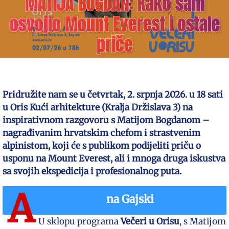
MATIJA BOGDAN: Kako sam
osvojio Mount Everest i ostale
priče
Pridružite nam se u četvrtak, 2. srpnja 2026. u 18 sati
u Oris Kući arhitekture (Kralja Držislava 3) na
inspirativnom razgovoru s Matijom Bogdanom –
nagrađivanim hrvatskim chefom i strastvenim
alpinistom, koji će s publikom podijeliti priču o
usponu na Mount Everest, ali i mnoga druga iskustva
sa svojih ekspedicija i profesionalnog puta.
A
na Gajski
U sklopu programa
Večeri u Orisu
, s Matijom