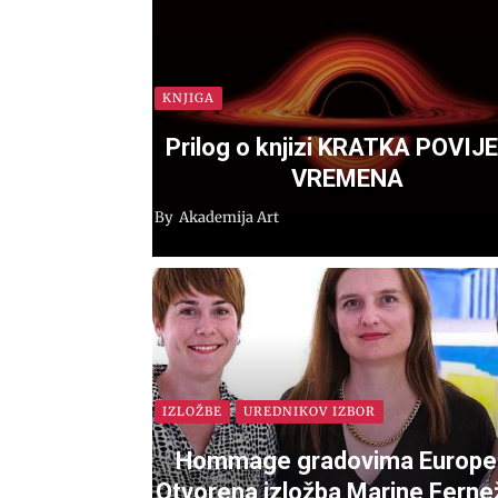
KNJIGA
Prilog o knjizi KRATKA POVIJ
VREMENA
By
Akademija Art
IZLOŽBE
UREDNIKOV IZBOR
Hommage gradovima Europe
Otvorena izložba Marine Fernež