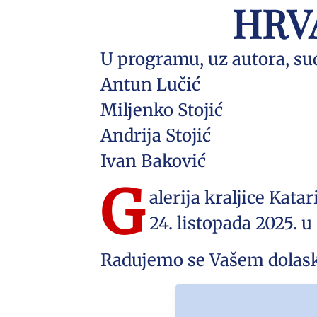
HRVA
U programu, uz autora, sud
Antun Lučić
Miljenko Stojić
Andrija Stojić
Ivan Baković
G
alerija kraljice Kat
24. listopada 2025. u 
Radujemo se Vašem dolas