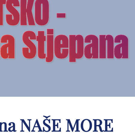
SKO –
a Stjepana
mana NAŠE MORE