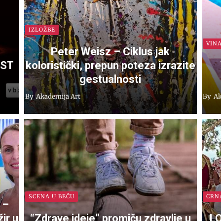
IZLOŽBE
VIN
Peter Weisz – Ciklus jak
EST
koloristički, prepun poteza izrazite
gestualnosti
By
Akademija Art
By
Ak
SCENA U BEČU
CRN
 –
ir u
“Zdrave ideje” promiču zdravlje u
L