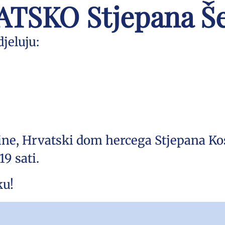
TSKO Stjepana Še
jeluju:
arine, Hrvatski dom hercega Stjepana Ko
19 sati.
ku!