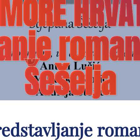
 MORE HRVAT
janje roman
Šešelja
redstavljanje ro