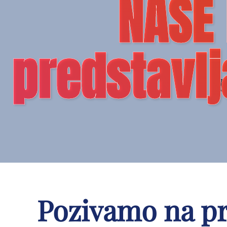
NAŠE
predstavl
Pozivamo na p