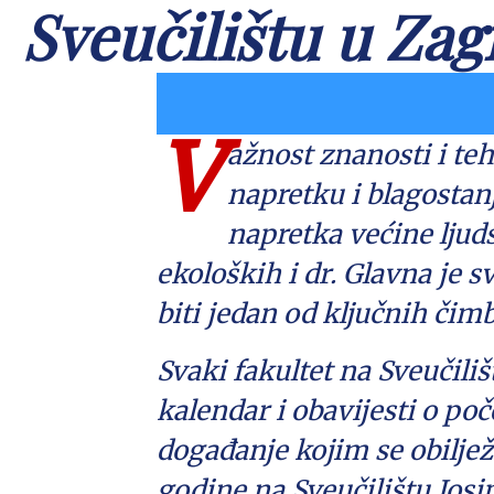
Sveučilištu u Zag
V
ažnost znanosti i te
napretku i blagostanj
napretka većine ljud
ekoloških i dr. Glavna je s
biti jedan od ključnih či
Svaki fakultet na Sveučili
kalendar i obavijesti o po
događanje kojim se obilj
godine na Sveučilištu Josi