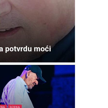
za potvrdu moći
ZBA
SCENA