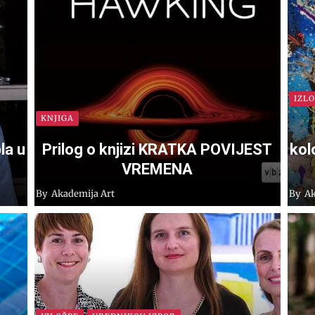
IZL
KNJIGA
la u
Prilog o knjizi KRATKA POVIJEST
kol
VREMENA
By
Akademija Art
By
Ak