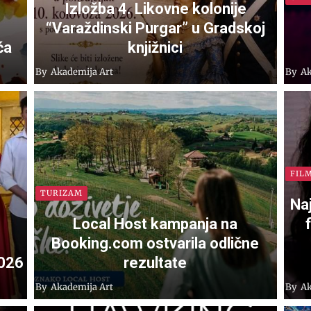
Izložba 4. Likovne kolonije
“Varaždinski Purgar” u Gradskoj
ća
knjižnici
By
Akademija Art
By
Ak
FIL
TURIZAM
Na
Local Host kampanja na
Booking.com ostvarila odlične
2026
rezultate
By
Akademija Art
By
Ak