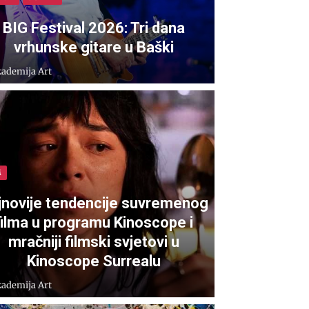
BIG Festival 2026: Tri dana
vrhunske gitare u Baški
ademija Art
M
jnovije tendencije suvremenog
filma u programu Kinoscope i
mračniji filmski svjetovi u
Kinoscope Surrealu
ademija Art