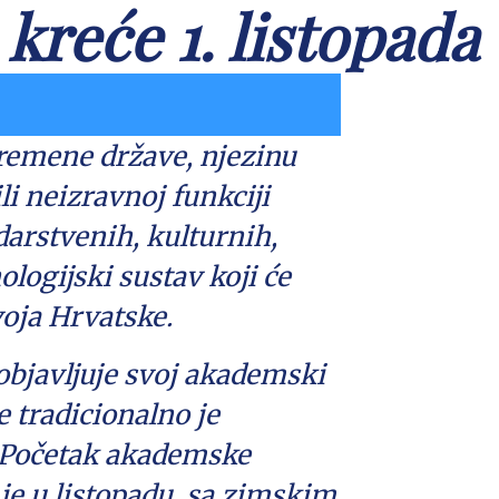
kreće 1. listopada
vremene države, njezinu
li neizravnoj funkciji
darstvenih, kulturnih,
ologijski sustav koji će
oja Hrvatske.
 objavljuje svoj akademski
e tradicionalno je
. Početak akademske
 je u listopadu, sa zimskim