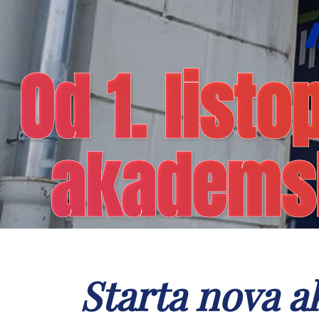
Od 1. list
akademsk
Starta nova a