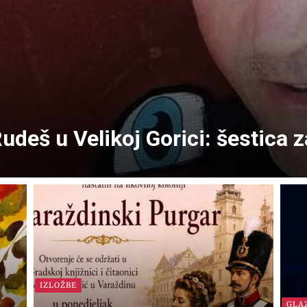
Rudeš u Velikoj Gorici: šestica 
IZLOŽBE
GLA