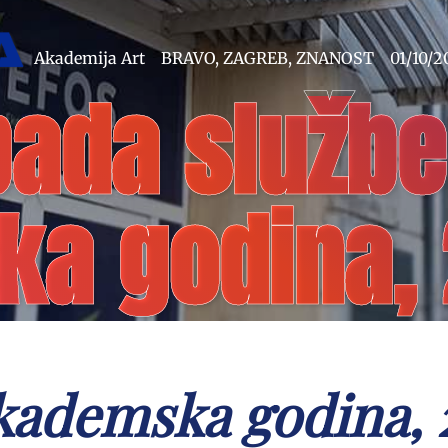
Akademija Art
BRAVO
,
ZAGREB
,
ZNANOST
01/10/2
opada služb
a godina, 
kademska godina, 