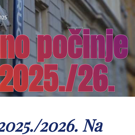
025
eno počinje
2025./26.
2025./2026. Na