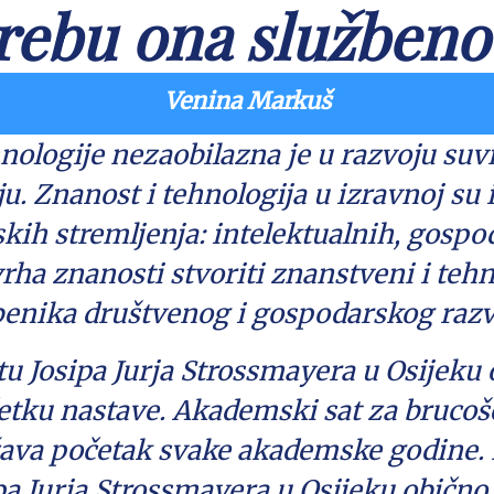
rebu ona službeno 
Venina Markuš
hnologije nezaobilazna je u razvoju su
u. Znanost i tehnologija u izravnoj su i
skih stremljenja: intelektualnih, gospo
vrha znanosti stvoriti znanstveni i tehn
mbenika društvenog i gospodarskog razv
štu Josipa Jurja Strossmayera u Osijeku
četku nastave. Akademski sat za brucoš
ežava početak svake akademske godine
pa Jurja Strossmayera u Osijeku obično