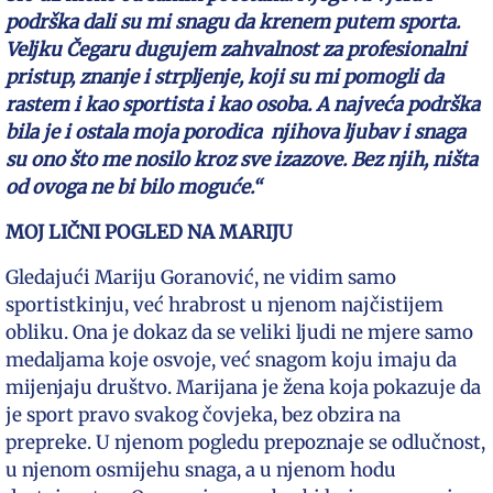
podrška dali su mi snagu da krenem putem sporta.
Veljku Čegaru dugujem zahvalnost za profesionalni
pristup, znanje i strpljenje, koji su mi pomogli da
rastem i kao sportista i kao osoba. A najveća podrška
bila je i ostala moja porodica njihova ljubav i snaga
su ono što me nosilo kroz sve izazove. Bez njih, ništa
od ovoga ne bi bilo moguće.“
MOJ LIČNI POGLED NA MARIJU
Gledajući Mariju Goranović, ne vidim samo
sportistkinju, već hrabrost u njenom najčistijem
obliku. Ona je dokaz da se veliki ljudi ne mjere samo
medaljama koje osvoje, već snagom koju imaju da
mijenjaju društvo. Marijana je žena koja pokazuje da
je sport pravo svakog čovjeka, bez obzira na
prepreke. U njenom pogledu prepoznaje se odlučnost,
u njenom osmijehu snaga, a u njenom hodu