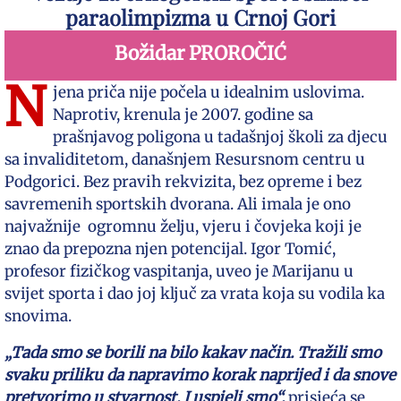
paraolimpizma u Crnoj Gori
Božidar PROROČIĆ
N
jena priča nije počela u idealnim uslovima.
Naprotiv, krenula je 2007. godine sa
prašnjavog poligona u tadašnjoj školi za djecu
sa invaliditetom, današnjem Resursnom centru u
Podgorici. Bez pravih rekvizita, bez opreme i bez
savremenih sportskih dvorana. Ali imala je ono
najvažnije ogromnu želju, vjeru i čovjeka koji je
znao da prepozna njen potencijal. Igor Tomić,
profesor fizičkog vaspitanja, uveo je Marijanu u
svijet sporta i dao joj ključ za vrata koja su vodila ka
snovima.
„Tada smo se borili na bilo kakav način. Tražili smo
svaku priliku da napravimo korak naprijed i da snove
pretvorimo u stvarnost. I uspjeli smo“,
prisjeća se