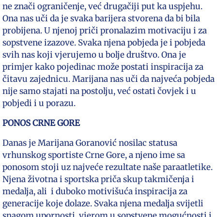
ne znači ograničenje, već drugačiji put ka uspjehu.
Ona nas uči da je svaka barijera stvorena da bi bila
probijena. U njenoj priči pronalazim motivaciju i za
sopstvene izazove. Svaka njena pobjeda je i pobjeda
svih nas koji vjerujemo u bolje društvo. Ona je
primjer kako pojedinac može postati inspiracija za
čitavu zajednicu. Marijana nas uči da najveća pobjeda
nije samo stajati na postolju, već ostati čovjek i u
pobjedi i u porazu.
PONOS CRNE GORE
Danas je Marijana Goranović nosilac statusa
vrhunskog sportiste Crne Gore, a njeno ime sa
ponosom stoji uz najveće rezultate naše paraatletike.
Njena životna i sportska priča skup takmičenja i
medalja, ali i duboko motivišuća inspiracija za
generacije koje dolaze. Svaka njena medalja svijetli
snagom upornosti, vjerom u sopstvene mogućnosti i