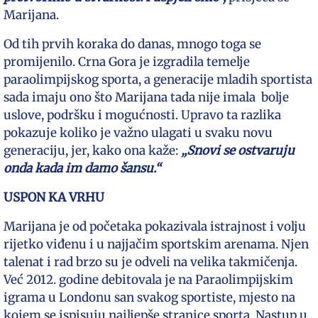
Marijana.
Od tih prvih koraka do danas, mnogo toga se
promijenilo. Crna Gora je izgradila temelje
paraolimpijskog sporta, a generacije mladih sportista
sada imaju ono što Marijana tada nije imala bolje
uslove, podršku i mogućnosti. Upravo ta razlika
pokazuje koliko je važno ulagati u svaku novu
generaciju, jer, kako ona kaže:
„Snovi se ostvaruju
onda kada im damo šansu.“
USPON KA VRHU
Marijana je od početaka pokazivala istrajnost i volju
rijetko viđenu i u najjačim sportskim arenama. Njen
talenat i rad brzo su je odveli na velika takmičenja.
Već 2012. godine debitovala je na Paraolimpijskim
igrama u Londonu san svakog sportiste, mjesto na
kojem se ispisuju najljepše stranice sporta. Nastup u