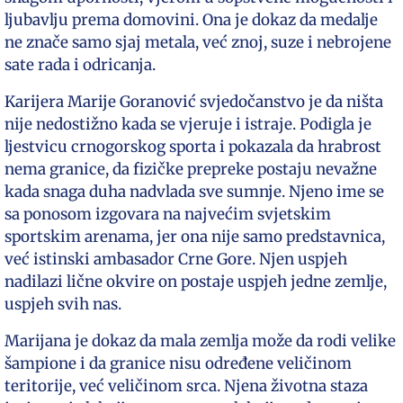
ljubavlju prema domovini. Ona je dokaz da medalje
ne znače samo sjaj metala, već znoj, suze i nebrojene
sate rada i odricanja.
Karijera Marije Goranović svjedočanstvo je da ništa
nije nedostižno kada se vjeruje i istraje. Podigla je
ljestvicu crnogorskog sporta i pokazala da hrabrost
nema granice, da fizičke prepreke postaju nevažne
kada snaga duha nadvlada sve sumnje. Njeno ime se
sa ponosom izgovara na najvećim svjetskim
sportskim arenama, jer ona nije samo predstavnica,
već istinski ambasador Crne Gore. Njen uspjeh
nadilazi lične okvire on postaje uspjeh jedne zemlje,
uspjeh svih nas.
Marijana je dokaz da mala zemlja može da rodi velike
šampione i da granice nisu određene veličinom
teritorije, već veličinom srca. Njena životna staza