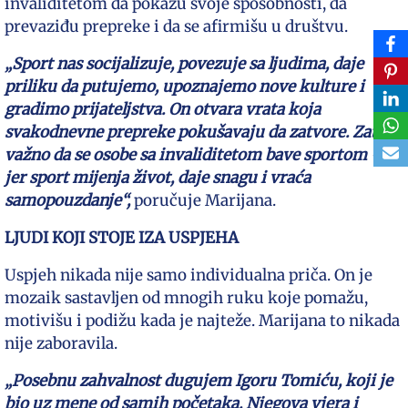
invaliditetom da pokažu svoje sposobnosti, da
prevaziđu prepreke i da se afirmišu u društvu.
„Sport nas socijalizuje, povezuje sa ljudima, daje
priliku da putujemo, upoznajemo nove kulture i
gradimo prijateljstva. On otvara vrata koja
svakodnevne prepreke pokušavaju da zatvore. Zato je
važno da se osobe sa invaliditetom bave sportom –
jer sport mijenja život, daje snagu i vraća
samopouzdanje“,
poručuje Marijana.
LJUDI KOJI STOJE IZA USPJEHA
Uspjeh nikada nije samo individualna priča. On je
mozaik sastavljen od mnogih ruku koje pomažu,
motivišu i podižu kada je najteže. Marijana to nikada
nije zaboravila.
„Posebnu zahvalnost dugujem Igoru Tomiću, koji je
bio uz mene od samih početaka. Njegova vjera i