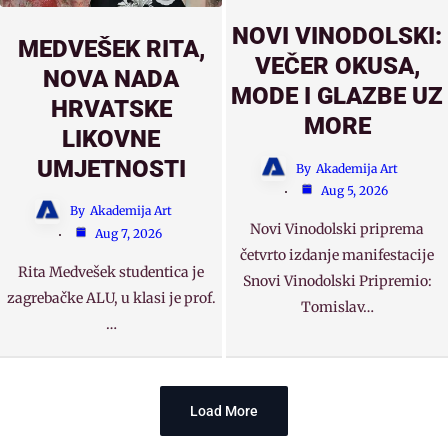
NOVI VINODOLSKI:
MEDVEŠEK RITA,
VEČER OKUSA,
NOVA NADA
MODE I GLAZBE UZ
HRVATSKE
MORE
LIKOVNE
UMJETNOSTI
By
Akademija Art
Aug 5, 2026
By
Akademija Art
Novi Vinodolski priprema
Aug 7, 2026
četvrto izdanje manifestacije
Rita Medvešek studentica je
Snovi Vinodolski Pripremio:
zagrebačke ALU, u klasi je prof.
Tomislav…
…
Load More