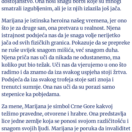
dostojanstvo. Ona nosi snagu borbi koje su mnogi
smatrali izgubljenim, ali je iz njih izlazila još jača.
Marijana je istinska heroina našeg vremena, jer ono
što je za druge san, ona pretvara u realnost. Njena
istrajnost podsjeća nas da je snaga volje nerijetko
jača od svih fizičkih granica. Pokazuje da se prepreke
ne ruše uvijek snagom mišića, već snagom duha.
Njena priča nas uči da nikada ne odustanemo, ma
koliko put bio težak. Uči nas da vjerujemo u ono što
radimo i da znamo da iza svakog uspjeha stoji žrtva.
Podsjeća da iza svakog trofeja stoje sati znoja i
trenutci sumnje. Ona nas uči da su porazi samo
stepenice ka pobjedama.
Za mene, Marijana je simbol Crne Gore kakvoj
težimo pravedne, otvorene i hrabre. Ona predstavlja
lice jedne zemlje koja se ponosi svojom različitošću i
snagom svojih ljudi. Marijana je poruka da invaliditet