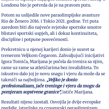
Londonu bio je potvrda da je na pravom putu.
Potom su uslijedile nove paraolimpijske avanture
Rio de Ženero 2016. i Tokio 2021. godine. Tri puta
zaredom biti dio najveće svjetske sportske smotre
blistavi sportski uspjeh, ali i dokaz kontinuiteta,
discipline i potpune posvećenosti.
Prekretnicu u njenoj karijeri donio je susret sa
trenerom Veljkom Čegarom. Zahvaljujući inicijativi
Igora Tomića, Marijana je počela da trenira sa njim,
rame uz rame sa atletičarima bez invaliditeta. To
iskustvo dalo joj je novu snagu i vjeru da može da se
takmiči sa najboljima.
„Veljko je donio
profesionalizam, jače treninge i vjeru da mogu da
pomjeram sopstvene granice“,
ističe Marijana.
Rezultati nijesu izostali. Osvojila je dvije evropske
medalje, istorijske za crnogorski paraolimpizam.