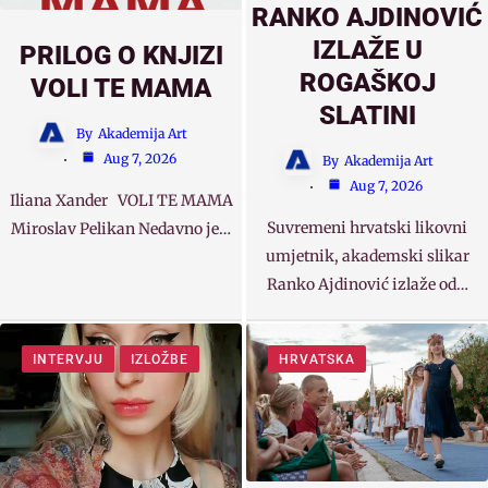
RANKO AJDINOVIĆ
IZLAŽE U
PRILOG O KNJIZI
ROGAŠKOJ
VOLI TE MAMA
SLATINI
By
Akademija Art
Aug 7, 2026
By
Akademija Art
Aug 7, 2026
Iliana Xander VOLI TE MAMA
Suvremeni hrvatski likovni
Miroslav Pelikan Nedavno je…
umjetnik, akademski slikar
Ranko Ajdinović izlaže od…
INTERVJU
IZLOŽBE
HRVATSKA