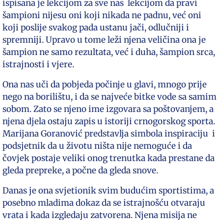
ispisana je lekcijom za sve nas lekcijom da pravi
šampioni nijesu oni koji nikada ne padnu, već oni
koji poslije svakog pada ustanu jači, odlučniji i
spremniji. Upravo u tome leži njena veličina ona je
šampion ne samo rezultata, već i duha, šampion srca,
istrajnosti i vjere.
Ona nas uči da pobjeda počinje u glavi, mnogo prije
nego na borilištu, i da se najveće bitke vode sa samim
sobom. Zato se njeno ime izgovara sa poštovanjem, a
njena djela ostaju zapis u istoriji crnogorskog sporta.
Marijana Goranović predstavlja simbola inspiraciju i
podsjetnik da u životu ništa nije nemoguće i da
čovjek postaje veliki onog trenutka kada prestane da
gleda prepreke, a počne da gleda snove.
Danas je ona svjetionik svim budućim sportistima, a
posebno mladima dokaz da se istrajnošću otvaraju
vrata i kada izgledaju zatvorena. Njena misija ne