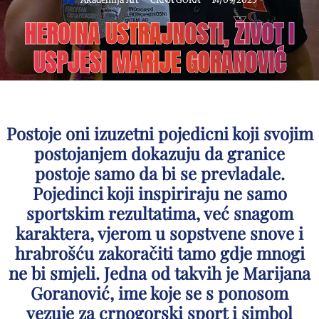
HEROINA USTRAJNOSTI, ŽIVOT I
USPJESI MARIJE GORANOVIĆ
Postoje oni izuzetni pojedicni koji svojim
postojanjem dokazuju da granice
postoje samo da bi se prevladale.
Pojedinci koji inspiriraju ne samo
sportskim rezultatima, već snagom
karaktera, vjerom u sopstvene snove i
hrabrošću zakoračiti tamo gdje mnogi
ne bi smjeli. Jedna od takvih je Marijana
Goranović, ime koje se s ponosom
vezuje za crnogorski sport i simbol