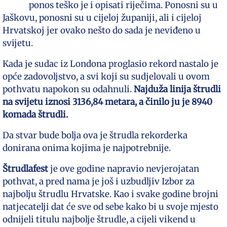
ponos teško je i opisati riječima. Ponosni su u
Jaškovu, ponosni su u cijeloj županiji, ali i cijeloj
Hrvatskoj jer ovako nešto do sada je neviđeno u
svijetu.
Kada je sudac iz Londona proglasio rekord nastalo je
opće zadovoljstvo, a svi koji su sudjelovali u ovom
pothvatu napokon su odahnuli.
Najduža linija štrudli
na svijetu iznosi 3136,84 metara, a činilo ju je 8940
komada štrudli.
Da stvar bude bolja ova je štrudla rekorderka
donirana onima kojima je najpotrebnije.
Štrudlafest
je ove godine napravio nevjerojatan
pothvat, a pred nama je još i uzbudljiv Izbor za
najbolju štrudlu Hrvatske. Kao i svake godine brojni
natjecatelji dat će sve od sebe kako bi u svoje mjesto
odnijeli titulu najbolje štrudle, a cijeli vikend u