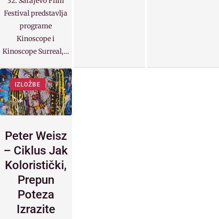
32. Sarajevo Film
Festival predstavlja
programe
Kinoscope i
Kinoscope Surreal,…
IZLOŽBE
Peter Weisz
– Ciklus Jak
Koloristički,
Prepun
Poteza
Izrazite