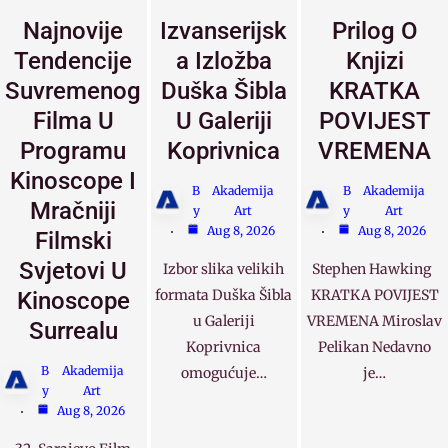
Najnovije
Izvanserijsk
Prilog O
Tendencije
A Izložba
Knjizi
Suvremenog
Duška Šibla
KRATKA
Filma U
U Galeriji
POVIJEST
Programu
Koprivnica
VREMENA
Kinoscope I
B
Akademija
B
Akademija
Mračniji
y
Art
y
Art
Aug 8, 2026
Aug 8, 2026
Filmski
Svjetovi U
Izbor slika velikih
Stephen Hawking
formata Duška Šibla
KRATKA POVIJEST
Kinoscope
u Galeriji
VREMENA Miroslav
Surrealu
Koprivnica
Pelikan Nedavno
B
Akademija
omogućuje…
je…
y
Art
Aug 8, 2026