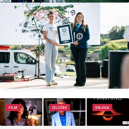
FILM
IZLOŽBE
KNJIGA