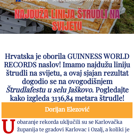
NAJDUŽA LINIJA ŠTRUDLI NA
SVIJETU
Hrvatska je oborila
GUINNESS WORLD
RECORDS
naslov! Imamo najdužu liniju
štrudli na svijetu, a ovaj sjajan rezultat
dogodio se na ovogodišnjem
Štrudlafestu u selu Jaškovo
.
Pogledajte
kako izgleda 3136,84 metara štrudle!
Dorijan Elezović
U
obaranje rekorda uključili su se Karlovačka
županija te gradovi Karlovac i Ozalj, a koliki je