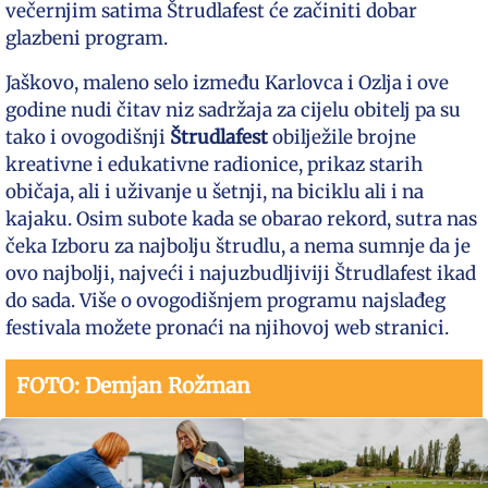
večernjim satima Štrudlafest će začiniti dobar
glazbeni program.
Jaškovo, maleno selo između Karlovca i Ozlja i ove
godine nudi čitav niz sadržaja za cijelu obitelj pa su
tako i ovogodišnji
Štrudlafest
obilježile brojne
kreativne i edukativne radionice, prikaz starih
običaja, ali i uživanje u šetnji, na biciklu ali i na
kajaku. Osim subote kada se obarao rekord, sutra nas
čeka Izboru za najbolju štrudlu, a nema sumnje da je
ovo najbolji, najveći i najuzbudljiviji Štrudlafest ikad
do sada. Više o ovogodišnjem programu najslađeg
festivala možete pronaći na njihovoj web stranici.
FOTO: Demjan Rožman