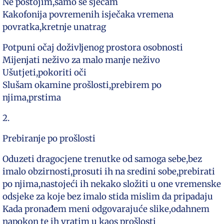
Ne postojim,samo se sjećam
Kakofonija povremenih isječaka vremena
povratka,kretnje unatrag
Potpuni očaj doživljenog prostora osobnosti
Mijenjati neživo za malo manje neživo
Ušutjeti,pokoriti oči
Slušam okamine prošlosti,prebirem po
njima,prstima
2.
Prebiranje po prošlosti
Oduzeti dragocjene trenutke od samoga sebe,bez
imalo obzirnosti,prosuti ih na sredini sobe,prebirati
po njima,nastojeći ih nekako složiti u one vremenske
odsjeke za koje bez imalo stida mislim da pripadaju
Kada pronađem meni odgovarajuće slike,odahnem
napokon te ih vratim u kaos prošlosti