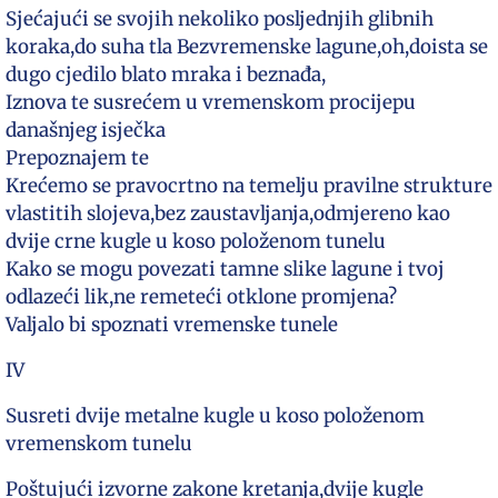
Sjećajući se svojih nekoliko posljednjih glibnih
koraka,do suha tla Bezvremenske lagune,oh,doista se
dugo cjedilo blato mraka i beznađa,
Iznova te susrećem u vremenskom procijepu
današnjeg isječka
Prepoznajem te
Krećemo se pravocrtno na temelju pravilne strukture
vlastitih slojeva,bez zaustavljanja,odmjereno kao
dvije crne kugle u koso položenom tunelu
Kako se mogu povezati tamne slike lagune i tvoj
odlazeći lik,ne remeteći otklone promjena?
Valjalo bi spoznati vremenske tunele
IV
Susreti dvije metalne kugle u koso položenom
vremenskom tunelu
Poštujući izvorne zakone kretanja,dvije kugle