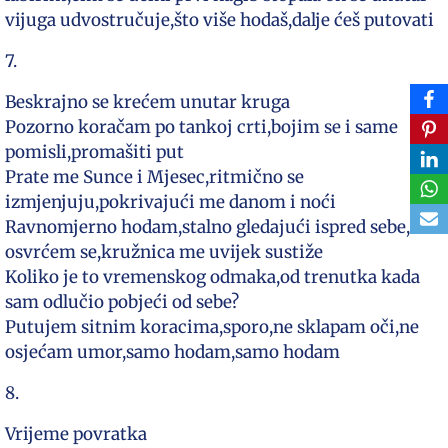
vijuga udvostručuje,što više hodaš,dalje ćeš putovati
7.
Beskrajno se krećem unutar kruga
Pozorno koračam po tankoj crti,bojim se i same
pomisli,promašiti put
Prate me Sunce i Mjesec,ritmično se
izmjenjuju,pokrivajući me danom i noći
Ravnomjerno hodam,stalno gledajući ispred sebe,ne
osvrćem se,kružnica me uvijek sustiže
Koliko je to vremenskog odmaka,od trenutka kada
sam odlučio pobjeći od sebe?
Putujem sitnim koracima,sporo,ne sklapam oči,ne
osjećam umor,samo hodam,samo hodam
8.
Vrijeme povratka