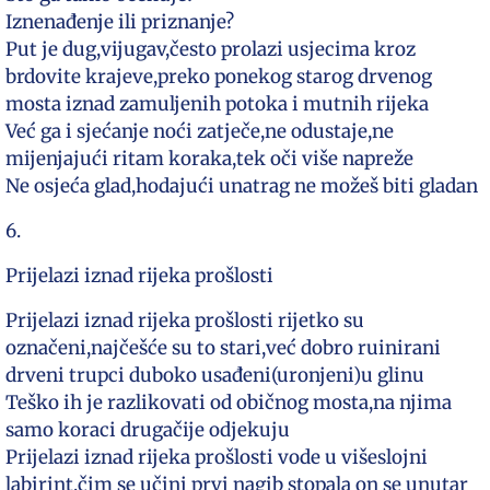
Iznenađenje ili priznanje?
Put je dug,vijugav,često prolazi usjecima kroz
brdovite krajeve,preko ponekog starog drvenog
mosta iznad zamuljenih potoka i mutnih rijeka
Već ga i sjećanje noći zatječe,ne odustaje,ne
mijenjajući ritam koraka,tek oči više napreže
Ne osjeća glad,hodajući unatrag ne možeš biti gladan
6.
Prijelazi iznad rijeka prošlosti
Prijelazi iznad rijeka prošlosti rijetko su
označeni,najčešće su to stari,već dobro ruinirani
drveni trupci duboko usađeni(uronjeni)u glinu
Teško ih je razlikovati od običnog mosta,na njima
samo koraci drugačije odjekuju
Prijelazi iznad rijeka prošlosti vode u višeslojni
labirint,čim se učini prvi nagib stopala on se unutar