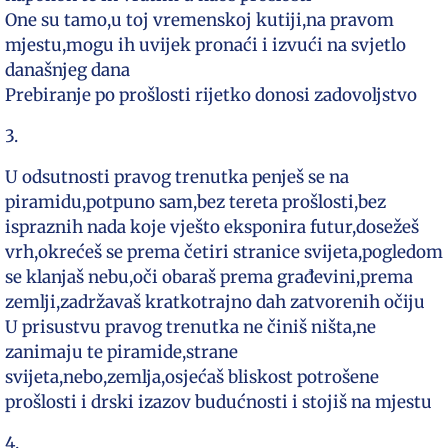
One su tamo,u toj vremenskoj kutiji,na pravom
mjestu,mogu ih uvijek pronaći i izvući na svjetlo
današnjeg dana
Prebiranje po prošlosti rijetko donosi zadovoljstvo
3.
U odsutnosti pravog trenutka penješ se na
piramidu,potpuno sam,bez tereta prošlosti,bez
ispraznih nada koje vješto eksponira futur,dosežeš
vrh,okrećeš se prema četiri stranice svijeta,pogledom
se klanjaš nebu,oči obaraš prema građevini,prema
zemlji,zadržavaš kratkotrajno dah zatvorenih očiju
U prisustvu pravog trenutka ne činiš ništa,ne
zanimaju te piramide,strane
svijeta,nebo,zemlja,osjećaš bliskost potrošene
prošlosti i drski izazov budućnosti i stojiš na mjestu
4.