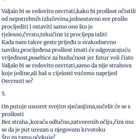
Valjalo bi se redovito osvrtati,kako bi prošlost očistili
od nepotrebnih izlučevina,jednostavno sve prošlo
procijediti i ostaviti samo ono što je
tjelesno,čvrsto,tekućine iz procijepa izliti
Kada nam takve geste prijeđu u svakodnevnu
naviku,procijeđena prošlost imati će odgovarajuću
vrijednost,posebice za budućnost jer futur voli čisto
Valjalo bi se redovito osvrtati,samo da nije strahova
koje jedine,ali baš u cijelosti vučemo naprijed
Osvrnuti se?
5.
On putuje ususret svojim sjećanjima,sučelit će se s
prošlosti
Bez straha ,korača odlučno,zatvorenih očiju,čini mu
se da je put urezan u njegovom krvotoku
Što ga tamo očekuje?