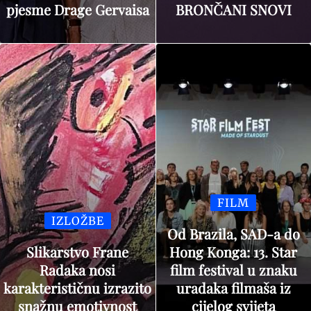
pjesme Drage Gervaisa
BRONČANI SNOVI
FILM
IZLOŽBE
Od Brazila, SAD-a do
Slikarstvo Frane
Hong Konga: 13. Star
Radaka nosi
film festival u znaku
karakterističnu izrazito
uradaka filmaša iz
snažnu emotivnost
cijelog svijeta