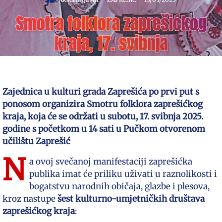
Smotra folklora zaprešićkog
kraja, 17. svibnja
Zajednica u kulturi grada Zaprešića po prvi put s
ponosom organizira Smotru folklora zaprešićkog
kraja, koja će se održati u subotu, 17. svibnja 2025.
godine s početkom u 14 sati u Pučkom otvorenom
učilištu Zaprešić
N
a ovoj svečanoj manifestaciji zaprešićka
publika imat će priliku uživati u raznolikosti i
bogatstvu narodnih običaja, glazbe i plesova,
kroz nastupe
šest kulturno-umjetničkih društava
zaprešićkog kraja
: