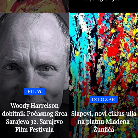
FILM
IZLOŽBE
Woody Harrelson
dobitnik Počasnog Srca
Slapovi, novi ciklus ulja
Sarajeva 32. Sarajevo
na platnu Mladena
Film Festivala
Žunjića