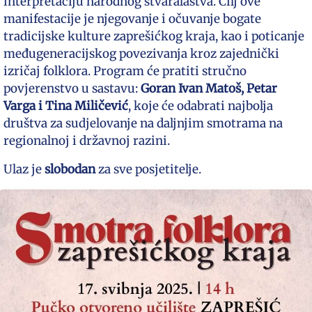
interpretaciju narodnog stvaralaštva. Cilj ove
manifestacije je njegovanje i očuvanje bogate
tradicijske kulture zaprešićkog kraja, kao i poticanje
međugeneracijskog povezivanja kroz zajednički
izričaj folklora. Program će pratiti stručno
povjerenstvo u sastavu:
Goran Ivan Matoš, Petar
Varga i Tina Miličević
, koje će odabrati najbolja
društva za sudjelovanje na daljnjim smotrama na
regionalnoj i državnoj razini.
Ulaz je
slobodan
za sve posjetitelje.