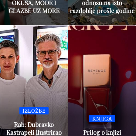
OKUSA, MODE I
odnosu na isto
GLAZBE UZ MORE
razdoblje prošle godine
IZLOŽBE
KNJIGA
Rab: Dubravko
Kastrapeli ilustrirao
Prilog o knjizi