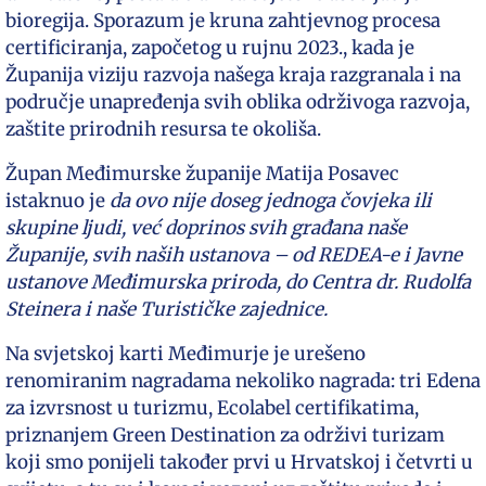
bioregija. Sporazum je kruna zahtjevnog procesa
certificiranja, započetog u rujnu 2023., kada je
Županija viziju razvoja našega kraja razgranala i na
područje unapređenja svih oblika održivoga razvoja,
zaštite prirodnih resursa te okoliša.
Župan Međimurske županije Matija Posavec
istaknuo je
da ovo nije doseg jednoga čovjeka ili
skupine ljudi, već doprinos svih građana naše
Županije, svih naših ustanova – od REDEA-e i Javne
ustanove Međimurska priroda, do Centra dr. Rudolfa
Steinera i naše Turističke zajednice.
Na svjetskoj karti Međimurje je urešeno
renomiranim nagradama nekoliko nagrada: tri Edena
za izvrsnost u turizmu, Ecolabel certifikatima,
priznanjem Green Destination za održivi turizam
koji smo ponijeli također prvi u Hrvatskoj i četvrti u