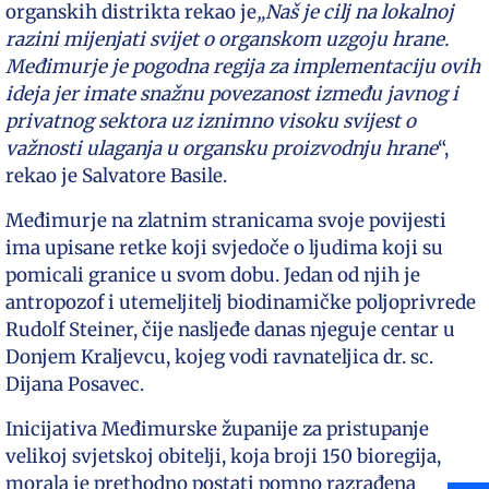
organskih distrikta rekao je
„Naš je cilj na lokalnoj
razini mijenjati svijet o organskom uzgoju hrane.
Međimurje je pogodna regija za implementaciju ovih
ideja jer imate snažnu povezanost između javnog i
privatnog sektora uz iznimno visoku svijest o
važnosti ulaganja u organsku proizvodnju hrane
“,
rekao je Salvatore Basile.
Međimurje na zlatnim stranicama svoje povijesti
ima upisane retke koji svjedoče o ljudima koji su
pomicali granice u svom dobu. Jedan od njih je
antropozof i utemeljitelj biodinamičke poljoprivrede
Rudolf Steiner, čije nasljeđe danas njeguje centar u
Donjem Kraljevcu, kojeg vodi ravnateljica dr. sc.
Dijana Posavec.
Inicijativa Međimurske županije za pristupanje
velikoj svjetskoj obitelji, koja broji 150 bioregija,
morala je prethodno postati pomno razrađena