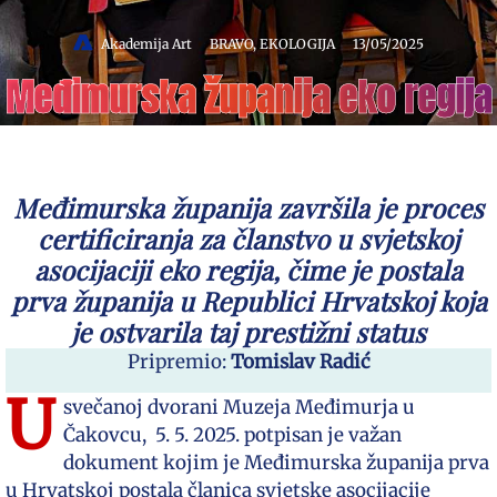
Akademija Art
BRAVO
,
EKOLOGIJA
13/05/2025
Međimurska županija eko regija
Međimurska županija završila je proces
certificiranja za članstvo u svjetskoj
asocijaciji eko regija, čime je postala
prva županija u Republici Hrvatskoj koja
je ostvarila taj prestižni status
Pripremio:
Tomislav Radić
U
svečanoj dvorani Muzeja Međimurja u
Čakovcu, 5. 5. 2025. potpisan je važan
dokument kojim je Međimurska županija prva
u Hrvatskoj postala članica svjetske asocijacije