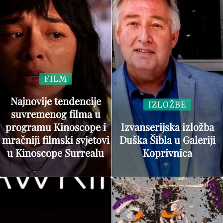
FILM
Najnovije tendencije
IZLOŽBE
suvremenog filma u
programu Kinoscope i
Izvanserijska izložba
mračniji filmski svjetovi
Duška Šibla u Galeriji
u Kinoscope Surrealu
Koprivnica