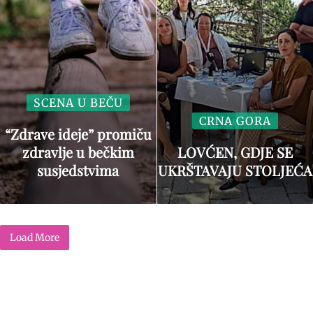
SCENA U BEČU
CRNA GORA
“Zdrave ideje” promiču
zdravlje u bečkim
LOVĆEN, GDJE SE
susjedstvima
UKRŠTAVAJU STOLJEĆA
Load More