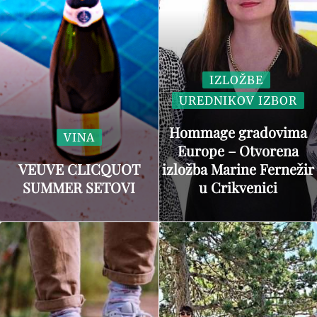
IZLOŽBE
UREDNIKOV IZBOR
Hommage gradovima
VINA
Europe – Otvorena
VEUVE CLICQUOT
izložba Marine Fernežir
SUMMER SETOVI
u Crikvenici