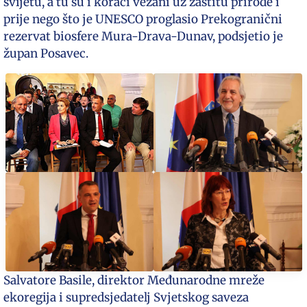
svijetu, a tu su i koraci vezani uz zaštitu prirode i
prije nego što je UNESCO proglasio Prekogranični
rezervat biosfere Mura-Drava-Dunav, podsjetio je
župan Posavec.
Salvatore Basile, direktor Međunarodne mreže
ekoregija i supredsjedatelj Svjetskog saveza