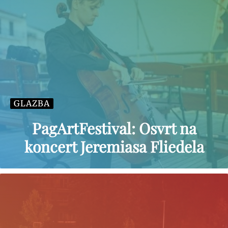
GLAZBA
PagArtFestival: Osvrt na
koncert Jeremiasa Fliedela