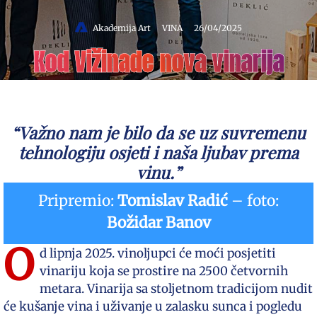
Akademija Art
VINA
26/04/2025
Kod Vižinade nova vinarija
“Važno nam je bilo da se uz suvremenu
tehnologiju osjeti i naša ljubav prema
vinu.”
Pripremio:
Tomislav Radić
– foto:
Božidar Banov
O
d lipnja 2025. vinoljupci će moći posjetiti
vinariju koja se prostire na 2500 četvornih
metara. Vinarija sa stoljetnom tradicijom nudit
će kušanje vina i uživanje u zalasku sunca i pogledu