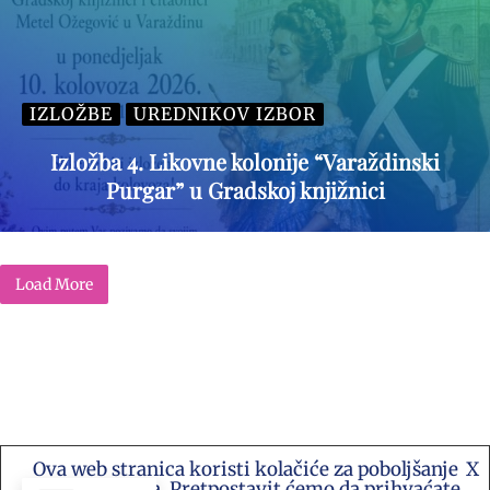
IZLOŽBE
UREDNIKOV IZBOR
Izložba 4. Likovne kolonije “Varaždinski
Purgar” u Gradskoj knjižnici
Load More
Ova web stranica koristi kolačiće za poboljšanje
X
Kontakt e-mail: akademija.art@gmail.com •
vašeg iskustva. Pretpostavit ćemo da prihvaćate