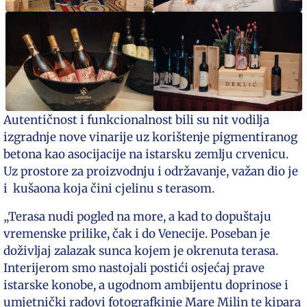
Autentičnost i funkcionalnost bili su nit vodilja
izgradnje nove vinarije uz korištenje pigmentiranog
betona kao asocijacije na istarsku zemlju crvenicu.
Uz prostore za proizvodnju i održavanje, važan dio je
i kušaona koja čini cjelinu s terasom.
„Terasa nudi pogled na more, a kad to dopuštaju
vremenske prilike, čak i do Venecije. Poseban je
doživljaj zalazak sunca kojem je okrenuta terasa.
Interijerom smo nastojali postići osjećaj prave
istarske konobe, a ugodnom ambijentu doprinose i
umjetnički radovi fotografkinje Mare Milin te kipara