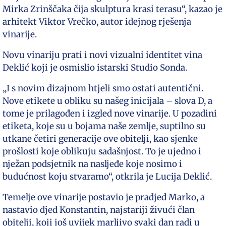
Mirka Zrinščaka čija skulptura krasi terasu“, kazao je
arhitekt Viktor Vrečko, autor idejnog rješenja
vinarije.
Novu vinariju prati i novi vizualni identitet vina
Deklić koji je osmislio istarski Studio Sonda.
„I s novim dizajnom htjeli smo ostati autentični.
Nove etikete u obliku su našeg inicijala – slova D, a
tome je prilagođen i izgled nove vinarije. U pozadini
etiketa, koje su u bojama naše zemlje, suptilno su
utkane četiri generacije ove obitelji, kao sjenke
prošlosti koje oblikuju sadašnjost. To je ujedno i
nježan podsjetnik na nasljeđe koje nosimo i
budućnost koju stvaramo“, otkrila je Lucija Deklić.
Temelje ove vinarije postavio je pradjed Marko, a
nastavio djed Konstantin, najstariji živući član
obitelji, koji još uvijek marljivo svaki dan radi u