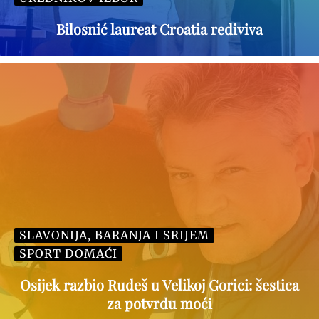
Bilosnić laureat Croatia rediviva
SLAVONIJA, BARANJA I SRIJEM
SPORT DOMAĆI
Osijek razbio Rudeš u Velikoj Gorici: šestica
za potvrdu moći