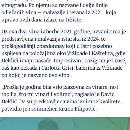
vinogradu. Po njemu su nazvane i dvije linije
odležanih vina – malvazije i terana iz 2021., koja
upravo ovih dana izlaze na tržište.
Uz ova dva vina iz berbe 2021. godine, uzvanicima je
predstavljena i malvazija istarska iz 2024. te
prošlogodišnji chardonnay koji u Istri posebno
uspijeva na položajima oko Vižinade i Kaštelira, gdje
Deklići imaju nasade. Impresivan i razigran je i rosé,
baš kao nekada i Carlotta Grisi, balerina iz Vižinade
po kojoj je nazvano ovo vino.
„Prošla je godina bila vrlo izazovna za vinare, no i
toplija, što mi vinari i volimo“, naglasio je David
Deklić. Da su predstavljena vina iznimne kvalitete,
potvrdio je i sommelier Kruno Filipović.