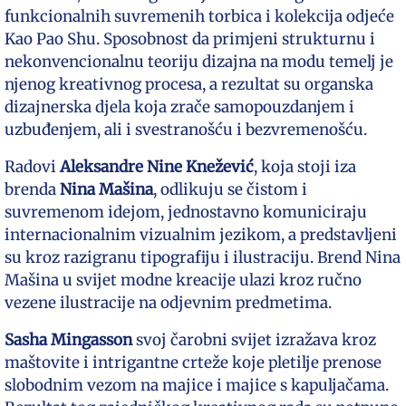
funkcionalnih suvremenih torbica i kolekcija odjeće
Kao Pao Shu. Sposobnost da primjeni strukturnu i
nekonvencionalnu teoriju dizajna na modu temelj je
njenog kreativnog procesa, a rezultat su organska
dizajnerska djela koja zrače samopouzdanjem i
uzbuđenjem, ali i svestranošću i bezvremenošću.
Radovi
Aleksandre Nine Knežević
, koja stoji iza
brenda
Nina Mašina
, odlikuju se čistom i
suvremenom idejom, jednostavno komuniciraju
internacionalnim vizualnim jezikom, a predstavljeni
su kroz razigranu tipografiju i ilustraciju. Brend Nina
Mašina u svijet modne kreacije ulazi kroz ručno
vezene ilustracije na odjevnim predmetima.
Sasha Mingasson
svoj čarobni svijet izražava kroz
maštovite i intrigantne crteže koje pletilje prenose
slobodnim vezom na majice i majice s kapuljačama.