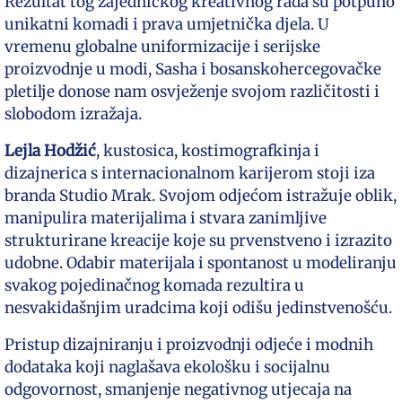
Rezultat tog zajedničkog kreativnog rada su potpuno
unikatni komadi i prava umjetnička djela. U
vremenu globalne uniformizacije i serijske
proizvodnje u modi, Sasha i bosanskohercegovačke
pletilje donose nam osvježenje svojom različitosti i
slobodom izražaja.
Lejla Hodžić
, kustosica, kostimografkinja i
dizajnerica s internacionalnom karijerom stoji iza
branda Studio Mrak. Svojom odjećom istražuje oblik,
manipulira materijalima i stvara zanimljive
strukturirane kreacije koje su prvenstveno i izrazito
udobne. Odabir materijala i spontanost u modeliranju
svakog pojedinačnog komada rezultira u
nesvakidašnjim uradcima koji odišu jedinstvenošću.
Pristup dizajniranju i proizvodnji odjeće i modnih
dodataka koji naglašava ekološku i socijalnu
odgovornost, smanjenje negativnog utjecaja na