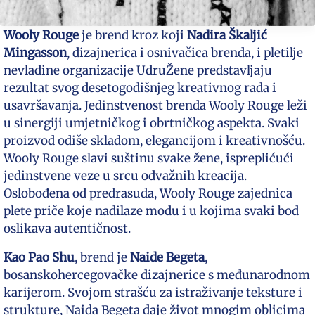
Wooly Rouge
je brend kroz koji
Nadira Škaljić
Mingasson
, dizajnerica i osnivačica brenda, i pletilje
nevladine organizacije UdruŽene predstavljaju
rezultat svog desetogodišnjeg kreativnog rada i
usavršavanja. Jedinstvenost brenda Wooly Rouge leži
u sinergiji umjetničkog i obrtničkog aspekta. Svaki
proizvod odiše skladom, elegancijom i kreativnošću.
Wooly Rouge slavi suštinu svake žene, ispreplićući
jedinstvene veze u srcu odvažnih kreacija.
Oslobođena od predrasuda, Wooly Rouge zajednica
plete priče koje nadilaze modu i u kojima svaki bod
oslikava autentičnost.
Kao Pao Shu
, brend je
Naide Begeta
,
bosanskohercegovačke dizajnerice s međunarodnom
karijerom. Svojom strašću za istraživanje teksture i
strukture, Naida Begeta daje život mnogim oblicima