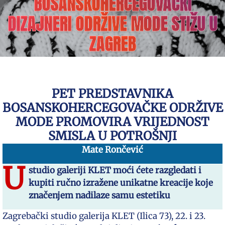
BOSANSKOHERCEGOVAČKI
DIZAJNERI ODRŽIVE MODE STIŽU U
ZAGREB
PET PREDSTAVNIKA
BOSANSKOHERCEGOVAČKE ODRŽIVE
MODE PROMOVIRA VRIJEDNOST
SMISLA U POTROŠNJI
Mate Rončević
U
studio galeriji KLET moći ćete razgledati i
kupiti ručno izražene unikatne kreacije koje
značenjem nadilaze samu estetiku
Zagrebački studio galerija KLET (Ilica 73), 22. i 23.