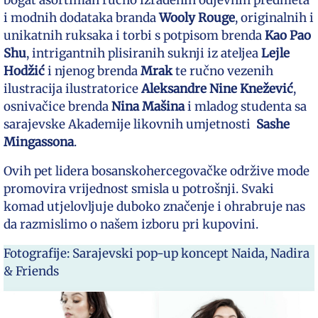
bogat asortiman ručno izrađenih odjevnih predmeta
i modnih dodataka branda
Wooly Rouge
, originalnih i
unikatnih ruksaka i torbi s potpisom brenda
Kao Pao
Shu
, intrigantnih plisiranih suknji iz ateljea
Lejle
Hodžić
i njenog brenda
Mrak
te ručno vezenih
ilustracija ilustratorice
Aleksandre Nine Knežević
,
osnivačice brenda
Nina Mašina
i mladog studenta sa
sarajevske Akademije likovnih umjetnosti
Sashe
Mingassona
.
Ovih pet lidera bosanskohercegovačke održive mode
promovira vrijednost smisla u potrošnji. Svaki
komad utjelovljuje duboko značenje i ohrabruje nas
da razmislimo o našem izboru pri kupovini.
Fotografije: Sarajevski pop-up koncept Naida, Nadira
& Friends