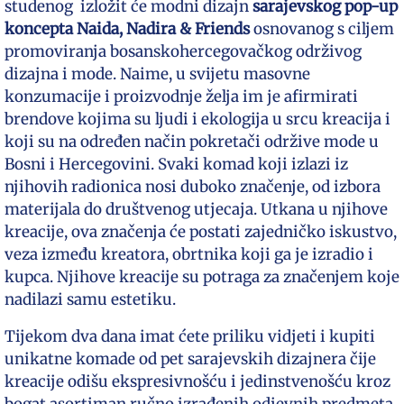
studenog izložit će modni dizajn
sarajevskog pop-up
koncepta Naida, Nadira & Friends
osnovanog s ciljem
promoviranja bosanskohercegovačkog održivog
dizajna i mode. Naime, u svijetu masovne
konzumacije i proizvodnje želja im je afirmirati
brendove kojima su ljudi i ekologija u srcu kreacija i
koji su na određen način pokretači održive mode u
Bosni i Hercegovini. Svaki komad koji izlazi iz
njihovih radionica nosi duboko značenje, od izbora
materijala do društvenog utjecaja. Utkana u njihove
kreacije, ova značenja će postati zajedničko iskustvo,
veza između kreatora, obrtnika koji ga je izradio i
kupca. Njihove kreacije su potraga za značenjem koje
nadilazi samu estetiku.
Tijekom dva dana imat ćete priliku vidjeti i kupiti
unikatne komade od pet sarajevskih dizajnera čije
kreacije odišu ekspresivnošću i jedinstvenošću kroz