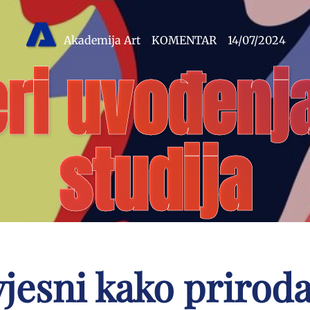
Akademija Art
KOMENTAR
14/07/2024
ri uvođenj
studija
vjesni kako prirod