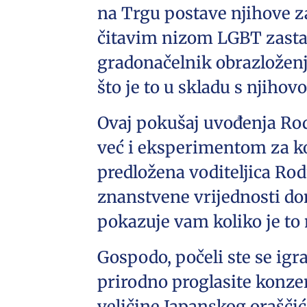
na Trgu postave njihove za
čitavim nizom LGBT zastava
gradonačelnik obrazloženj
što je to u skladu s njih
Ovaj pokušaj uvođenja Ro
već i eksperimentom za koj
predložena voditeljica Rod
znanstvene vrijednosti do
pokazuje vam koliko je to
Gospodo, počeli ste se igra
prirodno proglasite konze
veličine Japanskog oraščić