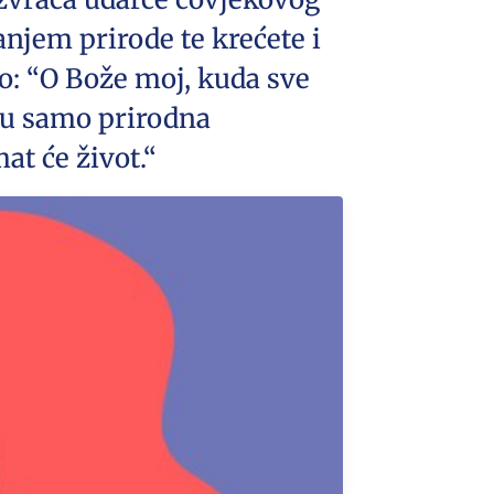
anjem prirode te krećete i
o: “O Bože moj, kuda sve
 su samo prirodna
at će život.“