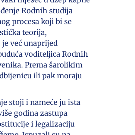
uvođenje Rodnih studija
og procesa koji bi se
tička teorija,
 je već unaprijed
buduća voditeljica Rodnih
tvenika. Prema šarolikim
dbijenicu ili pak moraju
e stoji i nameće ju ista
 više godina zastupa
titucije i legalizaciju
žemo. Ispuzali su na