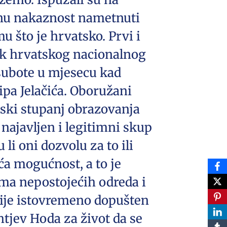
alnu nakaznost nametnuti
 što je hrvatsko. Prvi i
tnik hrvatskog nacionalnog
e subote u mjesecu kad
ipa Jelačića. Oboružani
iski stupanj obrazovanja
najavljen i legitimni skup
li oni dozvolu za to ili
eća mogućnost, a to je
ama nepostojećih odreda i
nije istovremeno dopušten
tjev Hoda za život da se