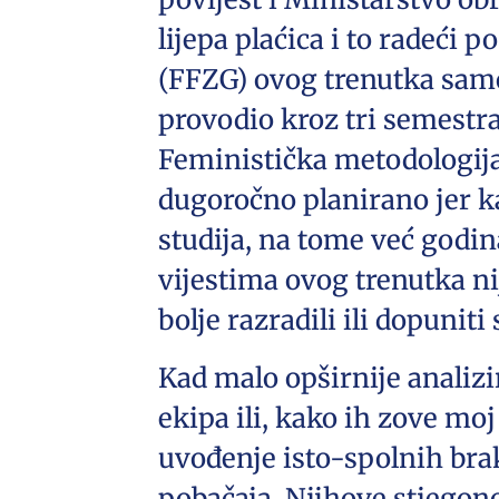
lijepa plaćica i to radeći 
(FFZG) ovog trenutka samo
provodio kroz tri semestra 
Feministička metodologija
dugoročno planirano jer k
studija, na tome već godi
vijestima ovog trenutka ni
bolje razradili ili dopuniti
Kad malo opširnije analizir
ekipa ili, kako ih zove mo
uvođenje isto-spolnih brako
pobačaja. Njihove stjegon