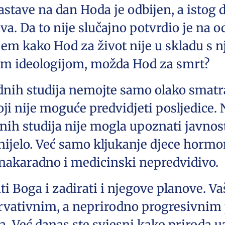
stave na dan Hoda je odbijen, a istog 
. Da to nije slučajno potvrdio je na o
em kako Hod za život nije u skladu s 
ovom ideologijom, možda Hod za smrt?
dnih studija nemojte samo olako smat
i nije moguće predvidjeti posljedice. 
nih studija nije mogla upoznati javnost
nijelo. Već samo kljukanje djece horm
 nakaradno i medicinski nepredvidivo.
ti Boga i zadirati i njegove planove. V
rvativnim, a neprirodno progresivnim
a. Već danas ste svjesni kako priroda 