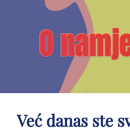
O namje
Već danas ste s