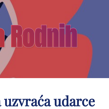
a Rodnih
a uzvraća udarce