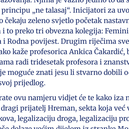
po principu „ne talasaj“. Inicijatori za 
 čekaju zeleno svjetlo početak nastavn
i to preko tri obvezna kolegija: Feminis
 i Rodna povijest. Drugim riječima sve
ako kaže profesorica Ankica Čakardić, 
nama radi tridesetak profesora i znans
je moguće znati jesu li stvarno dobili o
 svoj prijedlog.
ate ovu namjeru vidjet će te kako iza nj
j dragi prijatelj Hreman, sekta koja već
va, legalizaciju droga, legalizaciju pros
oše dolaze većim dijelom iz stranke Mo