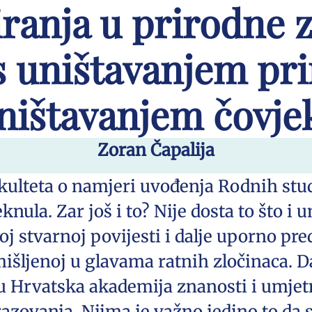
ranja u prirodne 
s uništavanjem prir
ništavanjem čovje
Zoran Čapalija
kulteta o namjeri uvođenja Rodnih studi
knula. Zar još i to? Nije dosta to što 
 stvarnoj povijesti i dalje uporno pred
šljenoj u glavama ratnih zločinaca. Da
 Hrvatska akademija znanosti i umjetno
razovanja. Njima je važno jedino to da