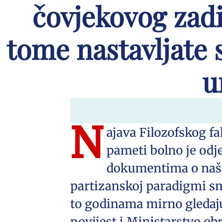
čovjekovog zadi
tome nastavljate 
u
N
ajava Filozofskog fa
pameti bolno je odje
dokumentima o našoj
partizanskoj paradigmi smi
to godinama mirno gledaju
povijest i Ministarstvo ob