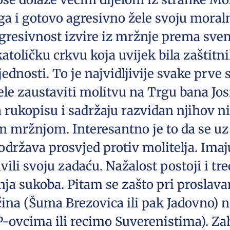
loga i gotovo agresivno žele svoju mor
gresivnost izvire iz mržnje prema svemu
i katoličku crkvu koja uvijek bila zašti
rijednosti. To je najvidljivije svake prv
le zaustaviti molitvu na Trgu bana Jos
 rukopisu i sadržaju razvidan njihov n
 mržnjom. Interesantno je to da se uz 
država prosvjed protiv molitelja. Imaju 
ili svoju zadaću. Nažalost postoji i tr
nja sukoba. Pitam se zašto pri proslav
čina (Šuma Brezovica ili pak Jadovno) 
ovcima ili recimo Suverenistima). Zah