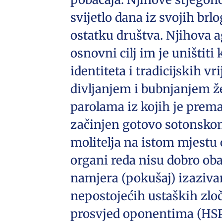
svijetlo dana iz svojih br
ostatku društva. Njihova a
osnovni cilj im je uništit
identiteta i tradicijskih v
divljanjem i bubnjanjem že
parolama iz kojih je prema
začinjen gotovo sotonskom
molitelja na istom mjestu o
organi reda nisu dobro obav
namjera (pokušaj) izaziva
nepostojećih ustaških zlo
prosvjed oponentima (HSP-