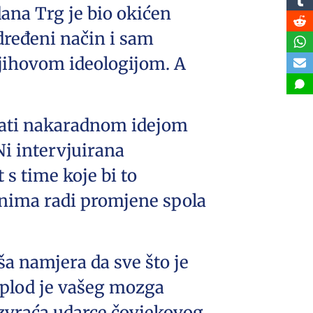
dana Trg je bio okićen
dređeni način i sam
njihovom ideologijom. A
rati nakaradnom idejom
Ni intervjuirana
 s time koje bi to
onima radi promjene spola
aša namjera da sve što je
 plod je vašeg mozga
uzvraća udarce čovjekovog