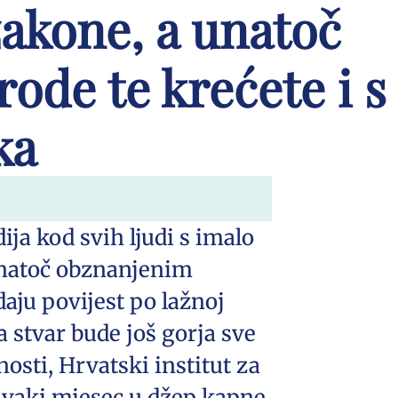
zakone, a unatoč
ode te krećete i s
ka
ja kod svih ljudi s imalo
i unatoč obznanjenim
aju povijest po lažnoj
 stvar bude još gorja sve
sti, Hrvatski institut za
 svaki mjesec u džep kapne