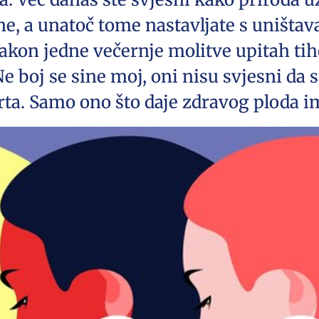
e, a unatoč tome nastavljate s uništav
akon jedne večernje molitve upitah tih
„Ne boj se sine moj, oni nisu svjesni da
ta. Samo ono što daje zdravog ploda im