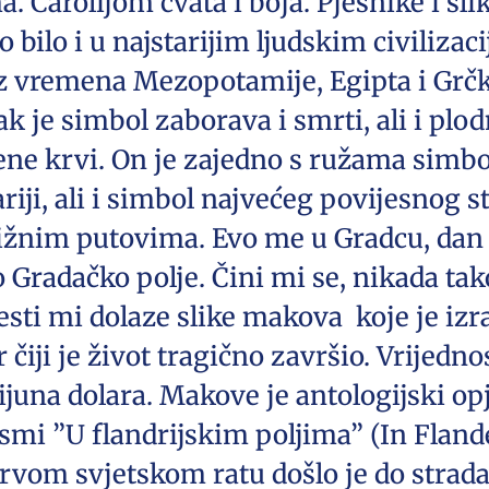
. Čarolijom cvata i boja. Pjesnike i sli
o bilo i u najstarijim ljudskim civilizac
iz vremena Mezopotamije, Egipta i Grčke
ak je simbol zaborava i smrti, ali i plod
livene krvi. On je zajedno s ružama simb
riji, ali i simbol najvećeg povijesnog 
ižnim putovima. Evo me u Gradcu, dan
Gradačko polje. Čini mi se, nikada tako
esti mi dolaze slike makova koje je iz
čiji je život tragično završio. Vrijedno
ijuna dolara. Makove je antologijski o
smi ”U flandrijskim poljima” (In Flande
Prvom svjetskom ratu došlo je do strada