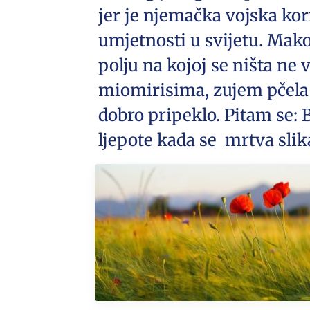
jer je njemačka vojska kor
umjetnosti u svijetu. Mak
polju na kojoj se ništa ne
miomirisima, zujem pčela 
dobro pripeklo. Pitam se: B
ljepote kada se mrtva slika