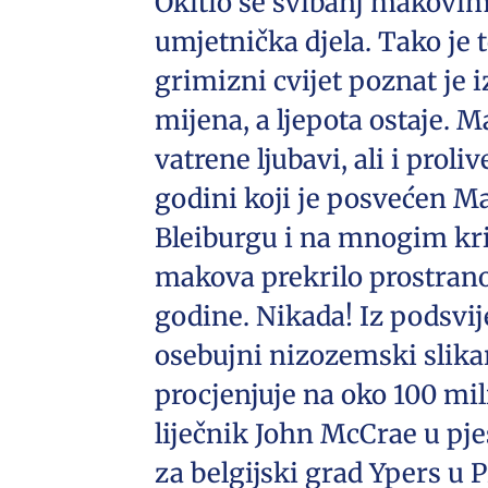
Okitio se svibanj makovima
umjetnička djela. Tako je t
grimizni cvijet poznat je 
mijena, a ljepota ostaje. M
vatrene ljubavi, ali i pro
godini koji je posvećen Ma
Bleiburgu i na mnogim kr
makova prekrilo prostrano 
godine. Nikada! Iz podsvij
osebujni nizozemski slikar 
procjenjuje na oko 100 mil
liječnik John McCrae u pje
za belgijski grad Ypers u 