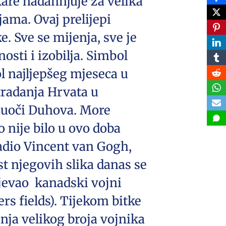
kare nadahnjuje za velika
ijama. Ovaj prelijepi
. Sve se mijenja, sve je
nosti i izobilja. Simbol
ol najljepšeg mjeseca u
stradanja Hrvata u
 uoči Duhova. More
 nije bilo u ovo doba
radio Vincent van Gogh,
st njegovih slika danas se
pjevao kanadski vojni
rs fields). Tijekom bitke
nja velikog broja vojnika