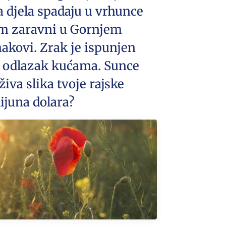
a djela spadaju u vrhunce
om zaravni u Gornjem
makovi. Zrak je ispunjen
a odlazak kućama. Sunce
iva slika tvoje rajske
lijuna dolara?