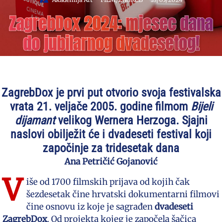
ZagrebDox 2024: mjesec dana
do jubilarnog dvadesetog!
ZagrebDox je prvi put otvorio svoja festivalska
vrata 21. veljače 2005. godine filmom
Bijeli
dijamant
velikog Wernera Herzoga. Sjajni
naslovi obilježit će i dvadeseti festival koji
započinje za tridesetak dana
Ana Petričić Gojanović
V
iše od 1700 filmskih prijava od kojih čak
šezdesetak čine hrvatski dokumentarni filmovi
čine osnovu iz koje je sagrađen
dvadeseti
ZagrebDox
. Od projekta kojeg je započela šačica