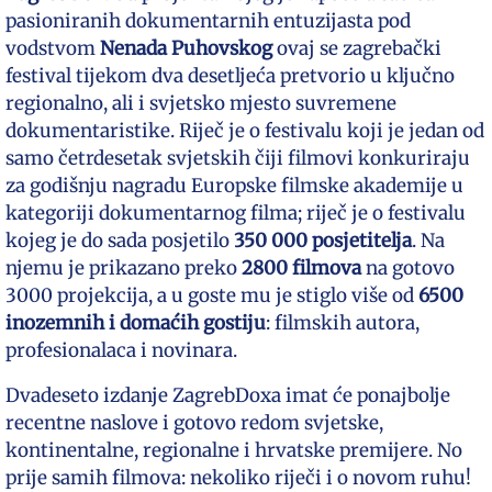
pasioniranih dokumentarnih entuzijasta pod
vodstvom
Nenada Puhovskog
ovaj se zagrebački
festival tijekom dva desetljeća pretvorio u ključno
regionalno, ali i svjetsko mjesto suvremene
dokumentaristike. Riječ je o festivalu koji je jedan od
samo četrdesetak svjetskih čiji filmovi konkuriraju
za godišnju nagradu Europske filmske akademije u
kategoriji dokumentarnog filma; riječ je o festivalu
kojeg je do sada posjetilo
350 000
posjetitelja
. Na
njemu je prikazano preko
2800 filmova
na gotovo
3000 projekcija, a u goste mu je stiglo više od
6500
inozemnih i domaćih gostiju
: filmskih autora,
profesionalaca i novinara.
Dvadeseto izdanje ZagrebDoxa imat će ponajbolje
recentne naslove i gotovo redom svjetske,
kontinentalne, regionalne i hrvatske premijere. No
prije samih filmova: nekoliko riječi i o novom ruhu!