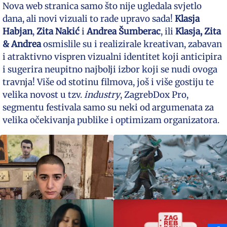
Nova web stranica samo što nije ugledala svjetlo
dana, ali novi vizuali to rade upravo sada!
Klasja
Habjan
,
Zita Nakić
i
Andrea Šumberac
, ili
Klasja, Zita
& Andrea
osmislile su i realizirale kreativan, zabavan
i atraktivno vispren vizualni identitet koji anticipira
i sugerira neupitno najbolji izbor koji se nudi ovoga
travnja! Više od stotinu filmova, još i više gostiju te
velika novost u tzv.
industry
, ZagrebDox Pro,
segmentu festivala samo su neki od argumenata za
velika očekivanja publike i optimizam organizatora.