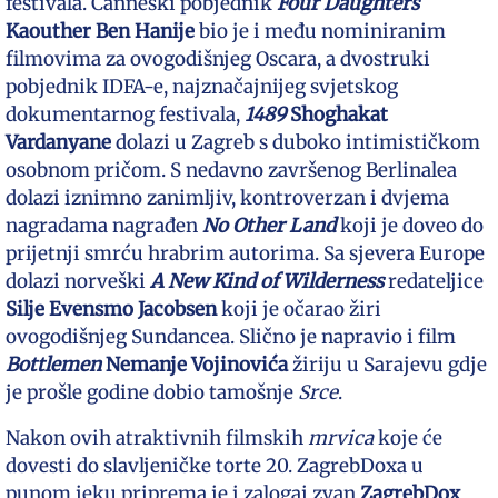
festivala. Canneski pobjednik
Four Daughters
Kaouther Ben Hanije
bio je i među nominiranim
filmovima za ovogodišnjeg Oscara, a dvostruki
pobjednik IDFA-e, najznačajnijeg svjetskog
dokumentarnog festivala,
1489
Shoghakat
Vardanyane
dolazi u Zagreb s duboko intimističkom
osobnom pričom. S nedavno završenog Berlinalea
dolazi iznimno zanimljiv, kontroverzan i dvjema
nagradama nagrađen
No Other Land
koji je doveo do
prijetnji smrću hrabrim autorima. Sa sjevera Europe
dolazi norveški
A New Kind of Wilderness
redateljice
Silje Evensmo Jacobsen
koji je očarao žiri
ovogodišnjeg Sundancea. Slično je napravio i film
Bottlemen
Nemanje Vojinovića
žiriju u Sarajevu gdje
je prošle godine dobio tamošnje
Srce
.
Nakon ovih atraktivnih filmskih
mrvica
koje će
dovesti do slavljeničke torte 20. ZagrebDoxa u
punom jeku priprema je i zalogaj zvan
ZagrebDox