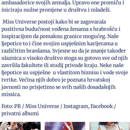
ambasadorice svojih zemalja. Upravo one promiču i
iniciraju nužne promjene u društvu i mladeži.
Miss Universe postoji kako bi se zagovarala
pozitivna budućnost vođena ženama s hrabrošću i
inspiracijom da pomaknu granice mogućeg. Naše
ljepotice to i čine svojim uspješnim karijerama u
različitim branšama. Svjesne su da je znanje također
ulaznica u visoko društvo stoga su gotovo sve od njih
završila fakultete ili studij privode kraju. Neke naše
ljepotice su uspješne u vlastitom biznisu i vode svoje
tvrtke. Većina njih dobro je poznata hrvatskoj
javnosti no prisjetimo se svih naših dosadašnjih
missica.
Foto: PR / Miss Universe / Instagram, Facebook /
privatni albumi