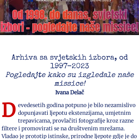
Od 1998. do danas, svjetski
izbori – pogledajte naše missice!
Arhiva sa svjetskih izbora, od
1997-2023
Pogledajte kako su izgledale naše
missice!
Ivana Delač
D
evedesetih godina potpuno je bilo nezamislivo
dopunjavati ljepotu ekstenzijama, umjetnim
trepavicama, provlačiti fotografije kroz razne
filtere i promovirati se na društvenim mrežama.
Vladao je prototip istinske, prirodne ljepote gdje je do