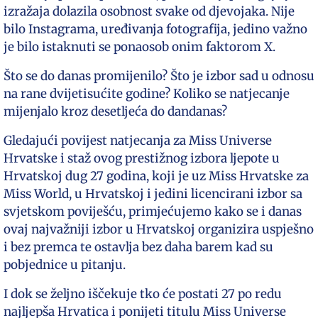
izražaja dolazila osobnost svake od djevojaka. Nije
bilo Instagrama, uređivanja fotografija, jedino važno
je bilo istaknuti se ponaosob onim faktorom X.
Što se do danas promijenilo? Što je izbor sad u odnosu
na rane dvijetisućite godine? Koliko se natjecanje
mijenjalo kroz desetljeća do dandanas?
Gledajući povijest natjecanja za Miss Universe
Hrvatske i staž ovog prestižnog izbora ljepote u
Hrvatskoj dug 27 godina, koji je uz Miss Hrvatske za
Miss World, u Hrvatskoj i jedini licencirani izbor sa
svjetskom poviješću, primjećujemo kako se i danas
ovaj najvažniji izbor u Hrvatskoj organizira uspješno
i bez premca te ostavlja bez daha barem kad su
pobjednice u pitanju.
I dok se željno iščekuje tko će postati 27 po redu
najljepša Hrvatica i ponijeti titulu Miss Universe