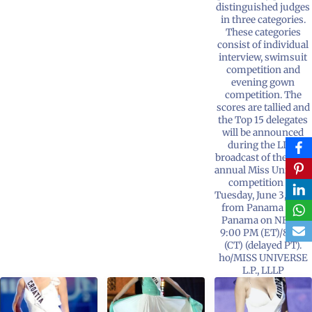
distinguished judges
in three categories.
These categories
consist of individual
interview, swimsuit
competition and
evening gown
competition. The
scores are tallied and
the Top 15 delegates
will be announced
during the LIVE
broadcast of the 52nd
annual Miss Universe
competition on
Tuesday, June 3, 2003
from Panama City,
Panama on NBC at
9:00 PM (ET)/8 PM
(CT) (delayed PT).
ho/MISS UNIVERSE
L.P., LLLP