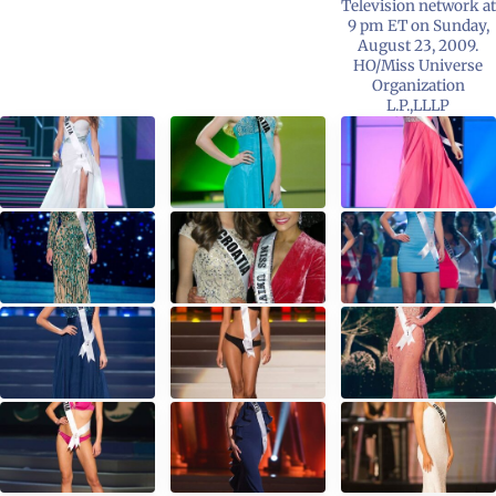
Television network at
9 pm ET on Sunday,
August 23, 2009.
HO/Miss Universe
Organization
L.P.,LLLP