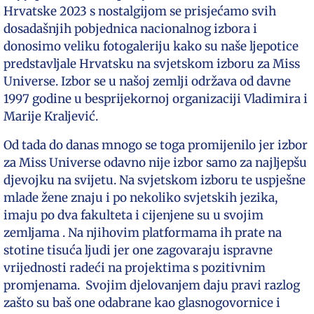
Hrvatske 2023 s nostalgijom se prisjećamo svih
dosadašnjih pobjednica nacionalnog izbora i
donosimo veliku fotogaleriju kako su naše ljepotice
predstavljale Hrvatsku na svjetskom izboru za Miss
Universe. Izbor se u našoj zemlji održava od davne
1997 godine u besprijekornoj organizaciji Vladimira i
Marije Kraljević.
Od tada do danas mnogo se toga promijenilo jer izbor
za Miss Universe odavno nije izbor samo za najljepšu
djevojku na svijetu. Na svjetskom izboru te uspješne
mlade žene znaju i po nekoliko svjetskih jezika,
imaju po dva fakulteta i cijenjene su u svojim
zemljama . Na njihovim platformama ih prate na
stotine tisuća ljudi jer one zagovaraju ispravne
vrijednosti radeći na projektima s pozitivnim
promjenama. Svojim djelovanjem daju pravi razlog
zašto su baš one odabrane kao glasnogovornice i