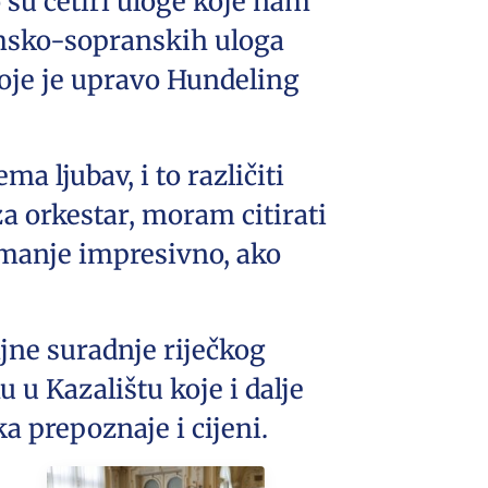
su četiri uloge koje nam
amsko-sopranskih uloga
koje je upravo Hundeling
a ljubav, i to različiti
a orkestar, moram citirati
o manje impresivno, ako
jne suradnje riječkog
 u Kazalištu koje i dalje
ka prepoznaje i cijeni.