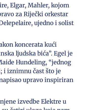
ire, Elgar, Mahler, kojom
ravo za Riječki orkestar
elepelaire, ujedno i solist
nakon koncerata kući
nska ljudska bića”. Egel je
 Maide Hundeling, “jednog
 i iznimnu čast što je
 napisao upravo inspiriran
 njene izvedbe Elektre u