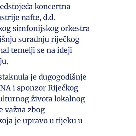
redstojeća koncertna
rije nafte, d.d.
čkog simfonijskog orkestra
išnju suradnju riječkog
l temelji se na ideji
ju.
istaknula je dugogodišnje
e INA i sponzor Riječkog
kulturnog života lokalnog
je važna zbog
oja je upravo u tijeku u