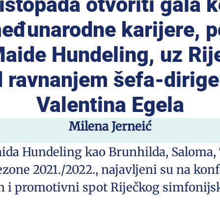
listopada otvoriti gala 
međunarodne karijere, p
aide Hundeling, uz Rij
d ravnanjem šefa-dirige
Valentina Egela
Milena Jerneić
ida Hundeling kao Brunhilda, Saloma, T
one 2021./2022., najavljeni su na konf
n i promotivni spot Riječkog simfonijs