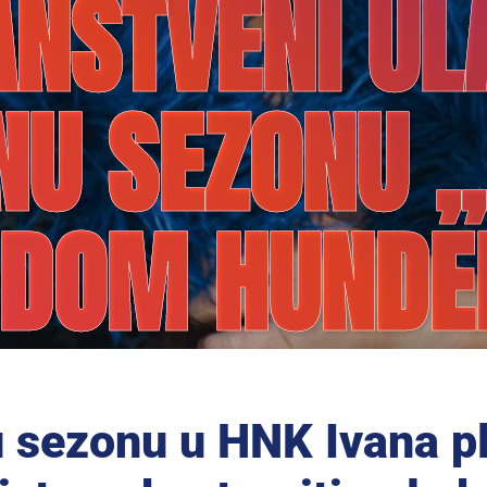
ANSTVENI UL
NU SEZONU „
DOM HUNDE
 sezonu u HNK Ivana pl