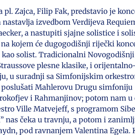
pl. Zajca, Filip Fak, predstavio je kon
 nastavlja izvedbom Verdijeva Requie
cker, a nastupiti sjajne solistice i soli
 na kojem će dugogodišnji riječki konc
 kao solist. Tradicionalni Novogodišnji
Straussove plesne klasike, i orijentaln
čnju, u suradnji sa Simfonijskim orkest
o poslušati Mahlerovu Drugu simfoniju 
Prokofjev i Rahmanjinov; potom nam u 
estro Ville Matvejeff, s programom Sibe
 nas čeka u travnju, a potom i zanimlj
ydn, pod ravnanjem Valentina Egela. 