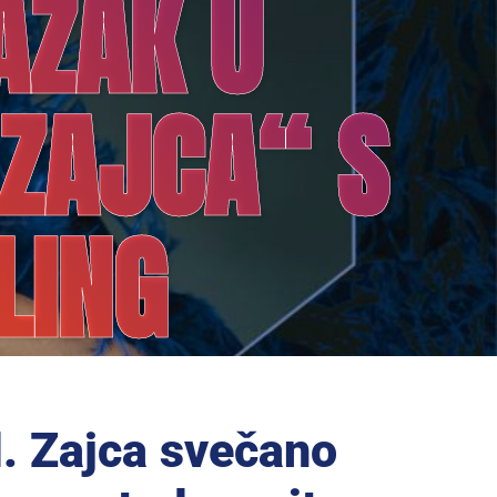
AZAK U
ZAJCA“ S
LING
. Zajca svečano