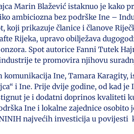
ajca Marin Blažević istaknuo je kako p
liko ambiciozna bez podrške Ine – Indust
, koji prikazuje članice i članove Rije
afte Rijeka, upravo obilježava dugogod
onzora. Spot autorice Fanni Tutek Hajna
 industrije te promovira njihovu suradn
ih komunikacija Ine, Tamara Karagity, 
ajca“ i Ine. Prije dvije godine, od kad j
tignut je i dodatni doprinos kvaliteti 
drška Ine i lokalne zajednice osobito 
INIH najvećih investicija u povijesti k