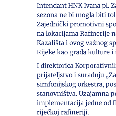
Intendant HNK Ivana pl. Z
sezona ne bi mogla biti to
Zajednički promotivni spot
na lokacijama Rafinerije n
Kazališta i ovog važnog sp
Rijeke kao grada kulture i
I direktorica Korporativn
prijateljstvo i suradnju „Z
simfonijskog orkestra, pos
stanovništva. Uzajamna po
implementacija jedne od IN
riječkoj rafineriji.