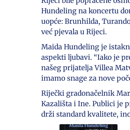
Rijeci bile popraćene osm
Hundeling na koncertu don
uopće: Brunhilda, Turandot
već pjevala u Rijeci.
Maida Hundeling je istaknul
aspekti ljubavi. “Iako je 
našeg prijatelja Villea Mat
imamo snage za nove poče
Riječki gradonačelnik Mark
Kazališta i Ine. Publici j
drži standard kvalitete, ino