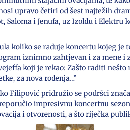
ominutnim stajaćim ovacijama, te kako 
osi upravo četiri od šest najtežih dr
, Saloma i Jenufa, uz Izoldu i Elektru 
a koliko se raduje koncertu kojeg je tem
program iznimno zahtjevan i za mene i z
vejeffa koji je rekao: Zašto raditi nešt
tke, za nova rođenja…”
o Filipović pridružio se podršci znača
e preporučio impresivnu koncertnu sezonu
vacija i otvorenosti, a što riječka publi