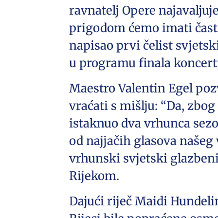
ravnatelj Opere najavaljuj
prigodom ćemo imati čast 
napisao prvi čelist svjetsk
u programu finala koncert
Maestro Valentin Egel pozv
vraćati s mišlju: “Da, zbog
istaknuo dva vrhunca sezo
od najjačih glasova našeg 
vrhunski svjetski glazbeni
Rijekom.
Dajući riječ Maidi Hundeli