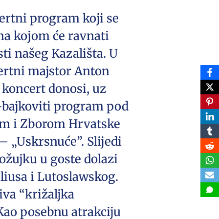
certni program koji se
ma kojom će ravnati
sti našeg Kazališta. U
ertni majstor Anton
 koncert donosi, uz
o-bajkoviti program pod
rom i Zborom Hrvatske
– „Uskrsnuće”. Slijedi
ožujku u goste dolazi
liusa i Lutoslawskog.
iva “križaljka
Kao posebnu atrakciju