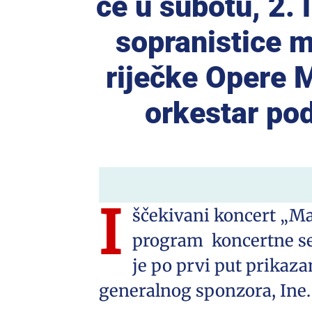
će u subotu, 2. 
sopranistice 
riječke Opere M
orkestar po
I
ščekivani koncert „Ma
program koncertne sez
je po prvi put prikaza
generalnog sponzora, Ine.