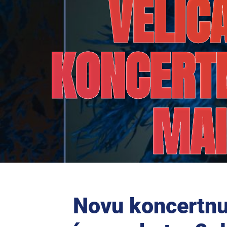
VELIČ
KONCERT
MAI
Novu koncertnu