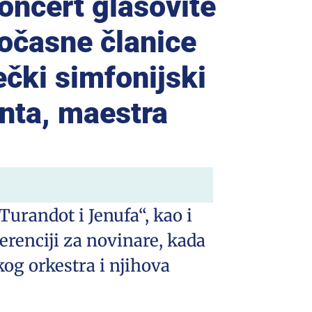
koncert glasovite
očasne članice
ečki simfonijski
nta, maestra
urandot i Jenufa“, kao i
erenciji za novinare, kada
kog orkestra i njihova