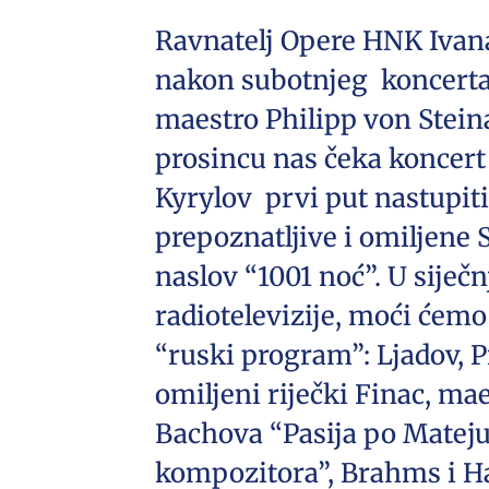
Ravnatelj Opere HNK Ivana 
nakon subotnjeg koncerta
maestro Philipp von Steinae
prosincu nas čeka koncert
Kyrylov prvi put nastupiti
prepoznatljive i omiljene 
naslov “1001 noć”. U sije
radiotelevizije, moći ćem
“ruski program”: Ljadov, 
omiljeni riječki Finac, ma
Bachova “Pasija po Mateju”
kompozitora”, Brahms i Ha