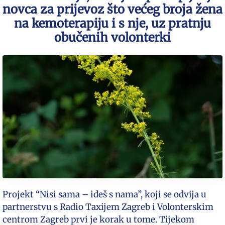
novca za prijevoz što većeg broja žena
na kemoterapiju i s nje, uz pratnju
obučenih volonterki
Projekt “Nisi sama – ideš s nama”, koji se odvija u
partnerstvu s Radio Taxijem Zagreb i Volonterskim
centrom Zagreb prvi je korak u tome. Tijekom