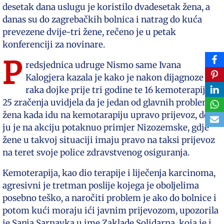
desetak dana uslugu je koristilo dvadesetak žena, a
danas su do zagrebačkih bolnica i natrag do kuća
prevezene dvije-tri žene, rečeno je u petak
konferenciji za novinare.
P
redsjednica udruge Nismo same Ivana
Kalogjera kazala je kako je nakon dijagnoze
raka dojke prije tri godine te 16 kemoterapija i
25 zračenja uvidjela da je jedan od glavnih problema
žena kada idu na kemotarapiju upravo prijevoz, dok
ju je na akciju potaknuo primjer Nizozemske, gdje
žene u takvoj situaciji imaju pravo na taksi prijevoz
na teret svoje police zdravstvenog osiguranja.
Kemoterapija, kao dio terapije i liječenja karcinoma,
agresivni je tretman poslije kojega je oboljelima
posebno teško, a naročiti problem je ako do bolnice i
potom kući moraju ići javnim prijevozom, upozorila
je Sanja Sarnavka u ime Zaklade Solidarna, koja je i