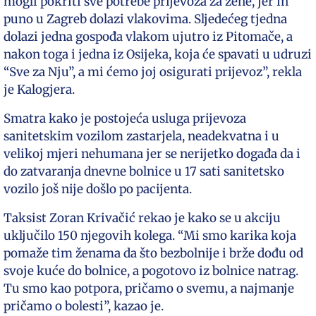
mogli pokriti sve potrebe prijevoza za žene, jer ih
puno u Zagreb dolazi vlakovima. Sljedećeg tjedna
dolazi jedna gospođa vlakom ujutro iz Pitomače, a
nakon toga i jedna iz Osijeka, koja će spavati u udruzi
“Sve za Nju”, a mi ćemo joj osigurati prijevoz”, rekla
je Kalogjera.
Smatra kako je postojeća usluga prijevoza
sanitetskim vozilom zastarjela, neadekvatna i u
velikoj mjeri nehumana jer se nerijetko događa da i
do zatvaranja dnevne bolnice u 17 sati sanitetsko
vozilo još nije došlo po pacijenta.
Taksist Zoran Krivačić rekao je kako se u akciju
uključilo 150 njegovih kolega. “Mi smo karika koja
pomaže tim ženama da što bezbolnije i brže dođu od
svoje kuće do bolnice, a pogotovo iz bolnice natrag.
Tu smo kao potpora, pričamo o svemu, a najmanje
pričamo o bolesti”, kazao je.