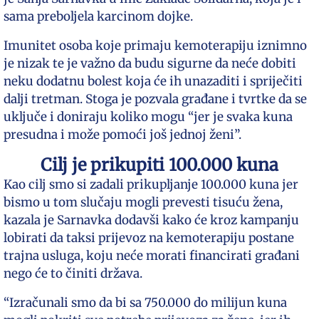
sama preboljela karcinom dojke.
Imunitet osoba koje primaju kemoterapiju iznimno
je nizak te je važno da budu sigurne da neće dobiti
neku dodatnu bolest koja će ih unazaditi i spriječiti
dalji tretman. Stoga je pozvala građane i tvrtke da se
uključe i doniraju koliko mogu “jer je svaka kuna
presudna i može pomoći još jednoj ženi”.
Cilj je prikupiti 100.000 kuna
Kao cilj smo si zadali prikupljanje 100.000 kuna jer
bismo u tom slučaju mogli prevesti tisuću žena,
kazala je Sarnavka dodavši kako će kroz kampanju
lobirati da taksi prijevoz na kemoterapiju postane
trajna usluga, koju neće morati financirati građani
nego će to činiti država.
“Izračunali smo da bi sa 750.000 do milijun kuna