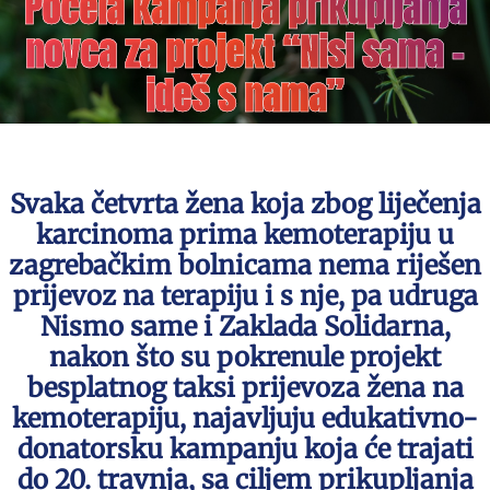
Počela kampanja prikupljanja
novca za projekt “Nisi sama –
ideš s nama”
Svaka četvrta žena koja zbog liječenja
karcinoma prima kemoterapiju u
zagrebačkim bolnicama nema riješen
prijevoz na terapiju i s nje, pa udruga
Nismo same i Zaklada Solidarna,
nakon što su pokrenule projekt
besplatnog taksi prijevoza žena na
kemoterapiju, najavljuju edukativno-
donatorsku kampanju koja će trajati
do 20. travnja, sa ciljem prikupljanja