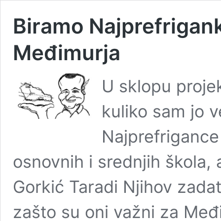
Biramo Najprefrigank
Međimurja
U sklopu proje
kuliko sam jo v
Najprefriganc
osnovnih i srednjih škola, 
Gorkić Taradi Njihov zadat
zašto su oni važni za Međ