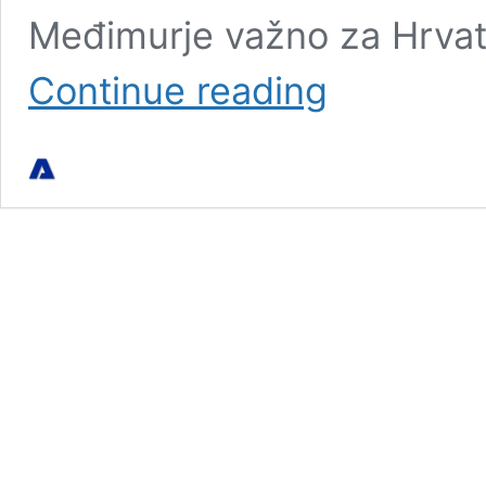
Međimurje važno za Hrvatsk
Biramo
Continue reading
Najprefriganke
i
Najprefrigance
Međimurja