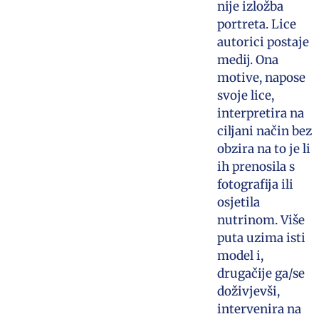
nije izložba
portreta. Lice
autorici postaje
medij. Ona
motive, napose
svoje lice,
interpretira na
ciljani način bez
obzira na to je li
ih prenosila s
fotografija ili
osjetila
nutrinom. Više
puta uzima isti
model i,
drugačije ga/se
doživjevši,
intervenira na