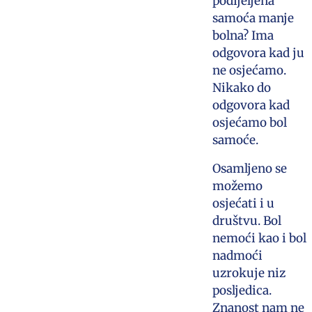
podijeljena
samoća manje
bolna? Ima
odgovora kad ju
ne osjećamo.
Nikako do
odgovora kad
osjećamo bol
samoće.
Osamljeno se
možemo
osjećati i u
društvu. Bol
nemoći kao i bol
nadmoći
uzrokuje niz
posljedica.
Znanost nam ne