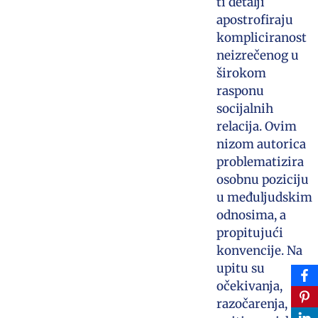
ti detalji
apostrofiraju
kompliciranost
neizrečenog u
širokom
rasponu
socijalnih
relacija. Ovim
nizom autorica
problematizira
osobnu poziciju
u međuljudskim
odnosima, a
propitujući
konvencije. Na
upitu su
očekivanja,
razočarenja,