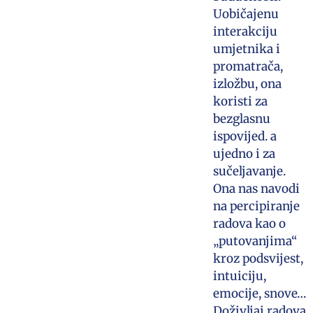
Uobičajenu
interakciju
umjetnika i
promatrača,
izložbu, ona
koristi za
bezglasnu
ispovijed. a
ujedno i za
sučeljavanje.
Ona nas navodi
na percipiranje
radova kao o
„putovanjima“
kroz podsvijest,
intuiciju,
emocije, snove…
Doživljaj radova