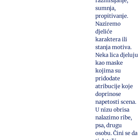
razmišljanje,
sumnja,
propitivanje.
Naziremo
djeliće
karaktera ili
stanja motiva.
Neka lica djeluju
kao maske
kojima su
pridodate
atribucije koje
doprinose
napetosti scena.
U nizu obrisa
nalazimo ribe,
psa, drugu
osobu. Čini se da