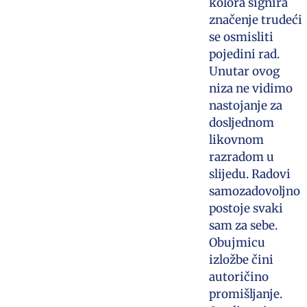
kolora signira
značenje trudeći
se osmisliti
pojedini rad.
Unutar ovog
niza ne vidimo
nastojanje za
dosljednom
likovnom
razradom u
slijedu. Radovi
samozadovoljno
postoje svaki
sam za sebe.
Obujmicu
izložbe čini
autoričino
promišljanje.