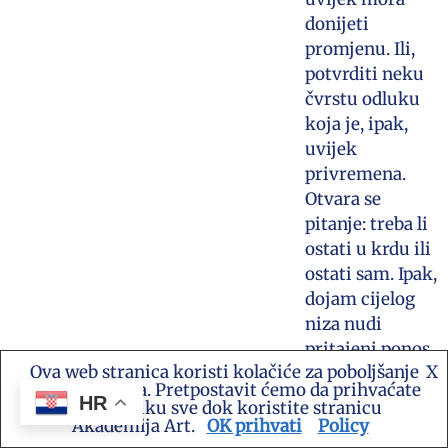
donijeti
promjenu. Ili,
potvrditi neku
čvrstu odluku
koja je, ipak,
uvijek
privremena.
Otvara se
pitanje: treba li
ostati u krdu ili
ostati sam. Ipak,
dojam cijelog
niza nudi
pritajeni ponos
Ova web stranica koristi kolačiće za poboljšanje
X
izgovorenim i
vašeg iskustva. Pretpostavit ćemo da prihvaćate
tihu slutnju
HR
ovu politiku sve dok koristite stranicu
neizvjesnosti
Akademija Art.
OK prihvati
Policy