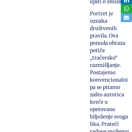
upiti o smislu…
Portret je
oznaka
društvenih
pravila. Ova
ponuda obraza
potiče
„tračersko“
razmišljanje.
Postajemo
konvencionalni
pa se pitamo
zašto autorica
kreće u
opetovano
bilježenje svoga
lika. Prateći
radove možemo