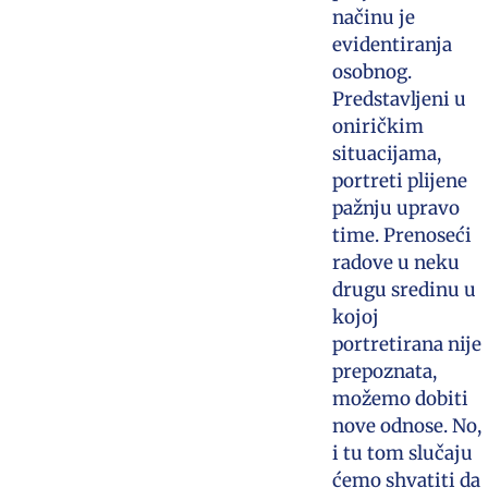
načinu je
evidentiranja
osobnog.
Predstavljeni u
oniričkim
situacijama,
portreti plijene
pažnju upravo
time. Prenoseći
radove u neku
drugu sredinu u
kojoj
portretirana nije
prepoznata,
možemo dobiti
nove odnose. No,
i tu tom slučaju
ćemo shvatiti da