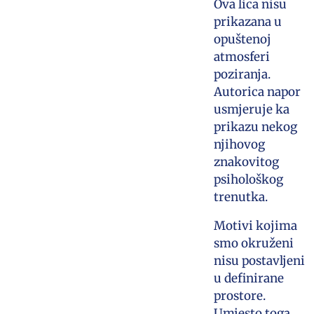
Ova lica nisu
prikazana u
opuštenoj
atmosferi
poziranja.
Autorica napor
usmjeruje ka
prikazu nekog
njihovog
znakovitog
psihološkog
trenutka.
Motivi kojima
smo okruženi
nisu postavljeni
u definirane
prostore.
Umjesto toga