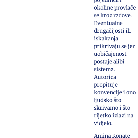
pojedinca i
okoline provlače
se kroz radove.
Eventualne
drugačijosti ili
iskakanja
prikrivaju se jer
uobičajenost
postaje alibi
sistema.
Autorica
propituje
konvencije i ono
ljudsko što
skrivamo i što
rijetko izlazi na
vidjelo.
Amina Konate