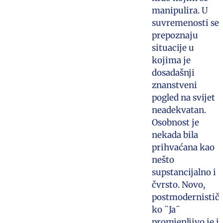
manipulira. U
suvremenosti se
prepoznaju
situacije u
kojima je
dosadašnji
znanstveni
pogled na svijet
neadekvatan.
Osobnost je
nekada bila
prihvaćana kao
nešto
supstancijalno i
čvrsto. Novo,
postmodernistič
ko ¨Ja¨
promjenljivo je i