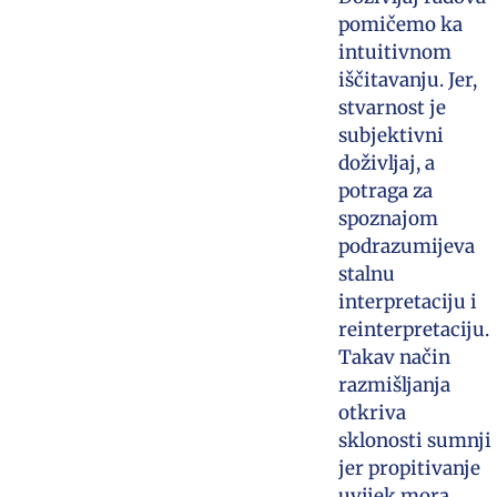
pomičemo ka
intuitivnom
iščitavanju. Jer,
stvarnost je
subjektivni
doživljaj, a
potraga za
spoznajom
podrazumijeva
stalnu
interpretaciju i
reinterpretaciju.
Takav način
razmišljanja
otkriva
sklonosti sumnji
jer propitivanje
uvijek mora