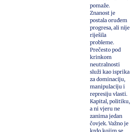
pomaže.
Znanost je
postala oruđem
progresa, ali nije
riješila
probleme.
Prečesto pod
krinkom
neutralnosti
služi kao isprika
za dominaciju,
manipulaciju i
represiju vlasti.
Kapital, politiku,
a ni vjeru ne
zanima jedan
čovjek. Važno je
krdo kojim se