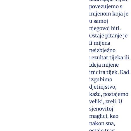
povezujemo s
mijenom koja je
u samoj
njegovoj biti.
Ostaje pitanje je
li mijena
neizbježno
rezultat tijeka ili
ideja mijene
inicira tijek. Kad
izgubimo
djetinjstvo,
kažu, postajemo
veliki, zreli. U
sjenovitoj
maglici, kao
nakon sna,
ostaje trag.